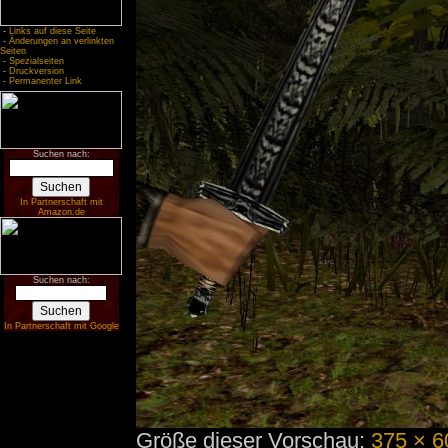
-
Links auf diese Seite
-
Änderungen an verlinkten
Seiten
-
Spezialseiten
-
Druckversion
-
Permanenter Link
Suchen nach:
In Partnerschaft mit
Amazon.de
Suchen nach:
In Partnerschaft mit Google
Größe dieser Vorschau:
375 × 6