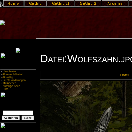
Datei:Wolfszahn.jp
-
Hauptseite
-
Almanach-Portal
Datei
-
Aktuelles
-
Letzte Änderungen
-
Mitmachen
-
Zufällige Seite
-
Hilfe