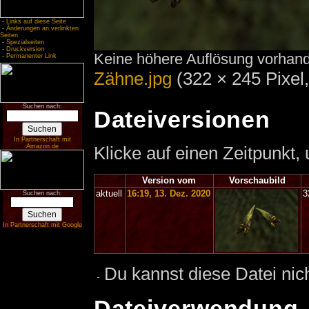
-
Links auf diese Seite
-
Änderungen an verlinkten
Seiten
-
Spezialseiten
-
Druckversion
Keine höhere Auflösung vorhan
-
Permanenter Link
Zähne.jpg
‎
(322 × 245 Pixel
Suchen nach:
Dateiversionen
In Partnerschaft mit
Klicke auf einen Zeitpunkt,
Amazon.de
Version vom
Vorschaubild
aktuell
16:19, 13. Dez. 2020
3
Suchen nach:
In Partnerschaft mit Google
Du kannst diese Datei nic
Dateiverwendung