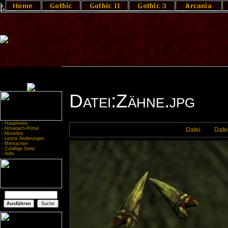
Datei:Zähne.jpg
-
Hauptseite
-
Almanach-Portal
Datei
Date
-
Aktuelles
-
Letzte Änderungen
-
Mitmachen
-
Zufällige Seite
-
Hilfe