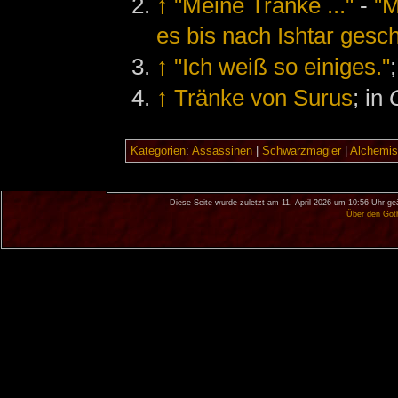
↑
"Meine Tränke ..."
-
"M
es bis nach Ishtar gescha
↑
"Ich weiß so einiges."
↑
Tränke von Surus
; in
Kategorien
:
Assassinen
|
Schwarzmagier
|
Alchemis
Diese Seite wurde zuletzt am 11. April 2026 um 10:56 Uhr ge
Über den Got