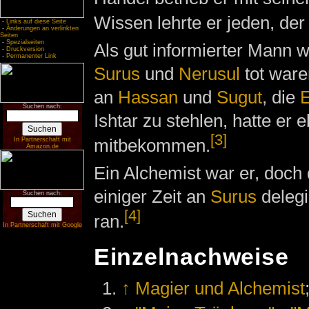
Wissen lehrte er jeden, der
-
Links auf diese Seite
-
Änderungen an verlinkten
Seiten
-
Spezialseiten
Als gut informierter Mann w
-
Druckversion
-
Permanenter Link
Surus
und
Nerusul
tot ware
an
Hassan
und
Sugut
, die
E
Suchen nach:
Ishtar zu stehlen, hatte er e
[3]
mitbekommen.
In Partnerschaft mit
Amazon.de
Ein Alchemist war er, doch 
einiger Zeit an
Surus
delegi
Suchen nach:
[4]
ran.
In Partnerschaft mit Google
Einzelnachweise
↑
Magier und Alchemist