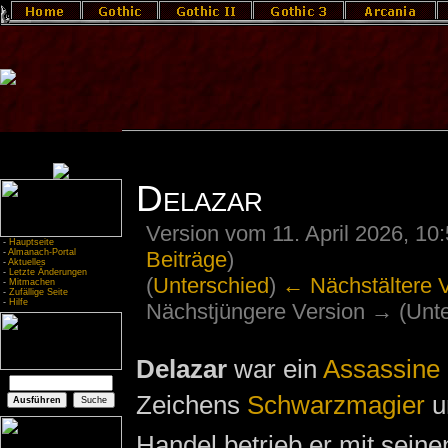
Delazar
Version vom 11. April 2026, 10
-
Hauptseite
Beiträge
)
-
Almanach-Portal
-
Aktuelles
-
Letzte Änderungen
(
Unterschied
)
← Nächstältere 
-
Mitmachen
-
Zufällige Seite
-
Hilfe
Nächstjüngere Version → (Unte
Delazar
war ein
Assassine
Zeichens
Schwarzmagier
u
Handel betrieb er mit sein