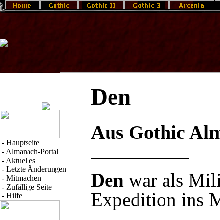
Den
Aus Gothic Al
-
Hauptseite
-
Almanach-Portal
-
Aktuelles
-
Letzte Änderungen
Den
war als Mili
-
Mitmachen
-
Zufällige Seite
Expedition
ins
M
-
Hilfe