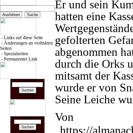
Er und sein Ku
hatten eine Kass
Wertgegenstände
gefolterten Gef
-
Links auf diese Seite
-
Änderungen an verlinkten
abgenommen hat
Seiten
-
Spezialseiten
-
Permanenter Link
durch die
Orks
u
mitsamt der Kas
Suchen nach:
wurde er von
Sn
Seine Leiche wu
In Partnerschaft mit
Amazon.de
Von
Suchen nach:
„
https://almana
In Partnerschaft mit Google