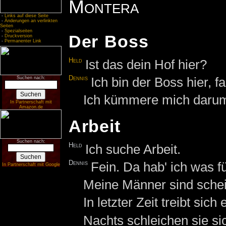
Montera
-
Links auf diese Seite
-
Änderungen an verlinkten
Seiten
-
Spezialseiten
Der Boss
-
Druckversion
-
Permanenter Link
Held
Ist das dein Hof hier?
Dennis
Ich bin der Boss hier, f
Suchen nach:
Ich kümmere mich darum
In Partnerschaft mit
Amazon.de
Arbeit
Suchen nach:
Held
Ich suche Arbeit.
Dennis
Fein. Da hab' ich was fü
In Partnerschaft mit Google
Meine Männer sind schei
In letzter Zeit treibt sich 
Nachts schleichen sie si