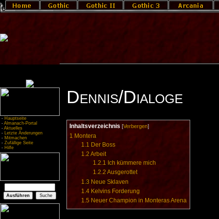
Dennis/Dialoge
-
Hauptseite
-
Almanach-Portal
Inhaltsverzeichnis
[
Verbergen
]
-
Aktuelles
-
Letzte Änderungen
1
Montera
-
Mitmachen
-
Zufällige Seite
1.1
Der Boss
-
Hilfe
1.2
Arbeit
1.2.1
Ich kümmere mich
1.2.2
Ausgerottet
1.3
Neue Sklaven
1.4
Kelvins Forderung
1.5
Neuer Champion in Monteras Arena