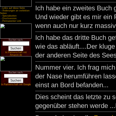
Ich habe ein zweites Buch
-
Links auf diese Seite
-
Änderungen an verlinkten
Seiten
Und wieder gibt es mir ein R
-
Spezialseiten
-
Druckversion
-
Permanenter Link
wenn auch nur kurz massiv 
Ich habe das dritte Buch ge
Suchen nach:
wie das abläuft....Der klug
In Partnerschaft mit
der anderen Seite des Sees
Amazon.de
Nummer vier. Ich frag mic
Suchen nach:
der Nase herumführen lasse.
einst an Bord befanden...
In Partnerschaft mit Google
Dies scheint das letzte zu 
gegenüber stehen werde ...D