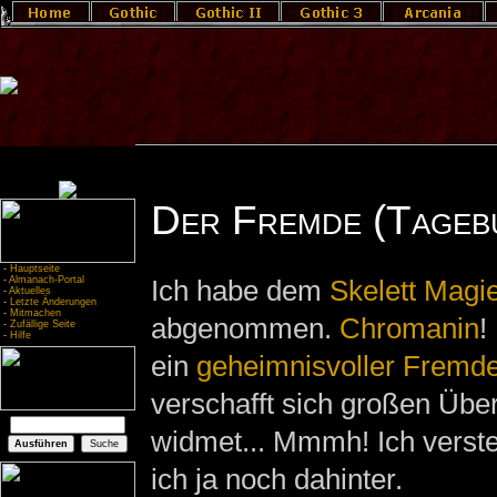
Der Fremde (Tageb
-
Hauptseite
-
Almanach-Portal
Ich habe dem
Skelett Magi
-
Aktuelles
-
Letzte Änderungen
-
Mitmachen
abgenommen.
Chromanin
!
-
Zufällige Seite
-
Hilfe
ein
geheimnisvoller Fremd
verschafft sich großen Über
widmet... Mmmh! Ich verste
ich ja noch dahinter.