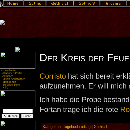
Der Kreis der Feue
-
Hauptseite
-
Almanach-Portal
Corristo
hat sich bereit erkl
-
Aktuelles
-
Letzte Änderungen
-
Mitmachen
aufzunehmen. Er will mich a
-
Zufällige Seite
-
Hilfe
Ich habe die Probe bestan
Fortan trage ich die rote
Ro
Kategorien
:
Tagebucheintrag
|
Gothic I