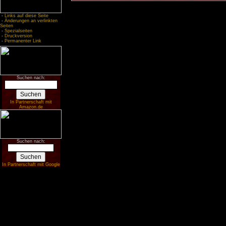
-
Links auf diese Seite
-
Änderungen an verlinkten
Seiten
-
Spezialseiten
-
Druckversion
-
Permanenter Link
Suchen nach:
In Partnerschaft mit
Amazon.de
Suchen nach:
In Partnerschaft mit Google