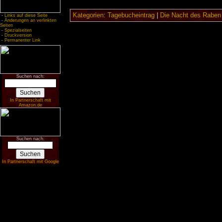
Kategorien
:
Tagebucheintrag
|
Die Nacht des Raben
-
Links auf diese Seite
-
Änderungen an verlinkten
Seiten
-
Spezialseiten
-
Druckversion
-
Permanenter Link
Suchen nach:
In Partnerschaft mit
Amazon.de
Suchen nach:
In Partnerschaft mit Google