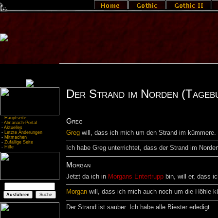
Der Strand im Norden (Tageb
-
Hauptseite
Greg
-
Almanach-Portal
-
Aktuelles
Greg
will, dass ich mich um den Strand im kümmere. 
-
Letzte Änderungen
-
Mitmachen
-
Zufällige Seite
-
Hilfe
Ich habe Greg unterrichtet, dass der Strand im Norden
Morgan
Jetzt da ich in
Morgans Entertrupp
bin, will er, dass 
Morgan
will, dass ich mich auch noch um die Höhle 
Der Strand ist sauber. Ich habe alle Biester erledigt.