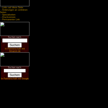
-
Links auf diese Seite
-
Änderungen an verlinkten
Seiten
-
Spezialseiten
-
Druckversion
-
Permanenter Link
Suchen nach:
In Partnerschaft mit
Amazon.de
Suchen nach:
In Partnerschaft mit Google