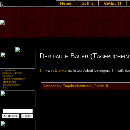
Der faule Bauer (Tagebuchein
Till
kann
Bronko
nicht zur Arbeit bewegen. Till will, d
-
Hauptseite
-
Almanach-Portal
-
Aktuelles
-
Letzte Änderungen
-
Mitmachen
-
Zufällige Seite
Kategorien
:
Tagebucheintrag
|
Gothic II
-
Hilfe