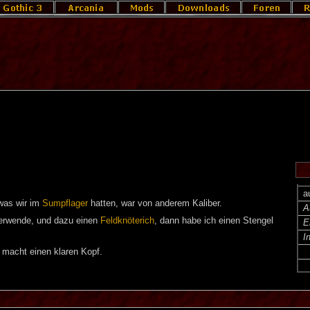
a
 was wir im
Sumpflager
hatten, war von anderem Kaliber.
A
rwende, und dazu einen
Feldknöterich
, dann habe ich einen Stengel
E
I
 macht einen klaren Kopf.