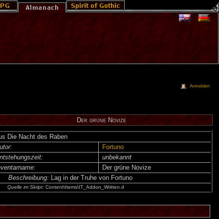
Anmelden
Der grüne Novize
us Die Nacht des Raben
utor:
Fortuno
ntsteh­ungs­zeit:
unbekannt
nventar­name:
Der grüne Novize
Beschreibung:
Lag in der Truhe von Fortuno
Quelle im Skript:
Content\Items\IT_Addon_Written.d