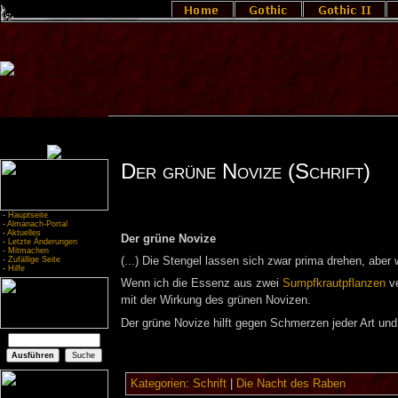
Der grüne Novize (Schrift)
-
Hauptseite
-
Almanach-Portal
-
Aktuelles
Der grüne Novize
-
Letzte Änderungen
-
Mitmachen
-
Zufällige Seite
(...) Die Stengel lassen sich zwar prima drehen, aber
-
Hilfe
Wenn ich die Essenz aus zwei
Sumpfkrautpflanzen
ve
mit der Wirkung des grünen Novizen.
Der grüne Novize hilft gegen Schmerzen jeder Art und
Kategorien
:
Schrift
|
Die Nacht des Raben