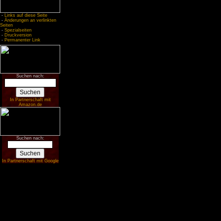
-
Links auf diese Seite
-
Änderungen an verlinkten
Seiten
-
Spezialseiten
-
Druckversion
-
Permanenter Link
Suchen nach:
In Partnerschaft mit
Amazon.de
Suchen nach:
In Partnerschaft mit Google