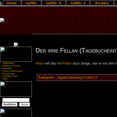
Der irre Fellan (Tagebucheint
Alwin
will das ich
Fellan
dazu bringe, das er mit dem 
-
Hauptseite
-
Almanach-Portal
-
Aktuelles
-
Letzte Änderungen
-
Mitmachen
-
Zufällige Seite
Kategorien
:
Tagebucheintrag
|
Gothic II
-
Hilfe