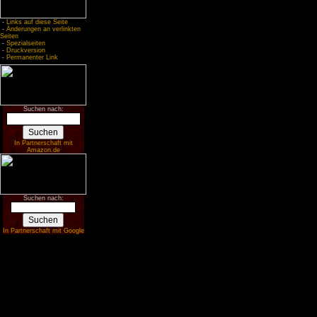
-
Links auf diese Seite
-
Änderungen an verlinkten
Seiten
-
Spezialseiten
-
Druckversion
-
Permanenter Link
Suchen nach:
In Partnerschaft mit
Amazon.de
Suchen nach:
In Partnerschaft mit Google