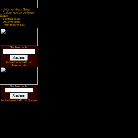
-
Links auf diese Seite
-
Änderungen an verlinkten
Seiten
-
Spezialseiten
-
Druckversion
-
Permanenter Link
Suchen nach:
In Partnerschaft mit
Amazon.de
Suchen nach:
In Partnerschaft mit Google