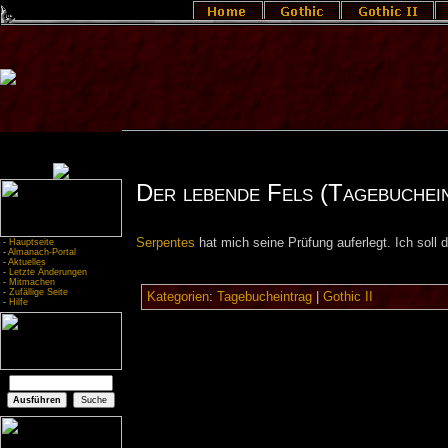
Der lebende Fels (Tagebuchei
Serpentes
hat mich seine Prüfung auferlegt. Ich soll
-
Hauptseite
-
Almanach-Portal
-
Aktuelles
-
Letzte Änderungen
-
Mitmachen
-
Zufällige Seite
Kategorien
:
Tagebucheintrag
|
Gothic II
-
Hilfe