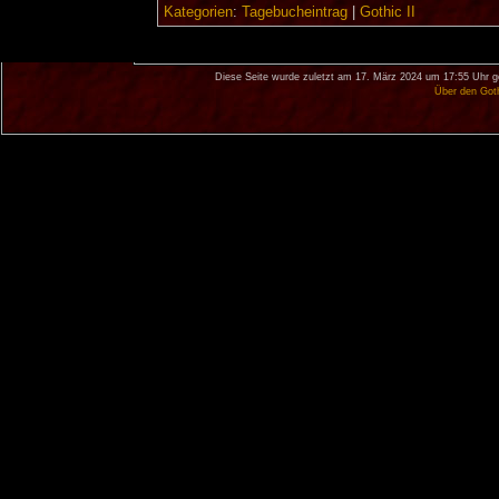
Kategorien
:
Tagebucheintrag
|
Gothic II
Diese Seite wurde zuletzt am 17. März 2024 um 17:55 Uhr g
Über den Got