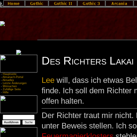
Des Richters Lakai
-
Hauptseite
-
Almanach-Portal
Lee
will, dass ich etwas B
-
Aktuelles
-
Letzte Änderungen
-
Mitmachen
finde. Ich soll dem Richter
-
Zufällige Seite
-
Hilfe
offen halten.
Der Richter traut mir nicht
unter Beweis stellen. Ich so
Feuermagierklosters
stehle