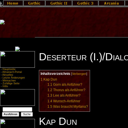
Deserteur (I.)/Dial
-
Hauptseite
-
Almanach-Portal
Inhaltsverzeichnis
[
Verbergen
]
-
Aktuelles
-
Letzte Änderungen
1
Kap Dun
-
Mitmachen
-
Zufällige Seite
1.1
Gorn als Anführer?
-
Hilfe
1.2
Thorus als Anführer?
1.3
Lee als Anführer?
1.4
Wunsch-Anführer
1.5
Was braucht Myrtana?
Kap Dun