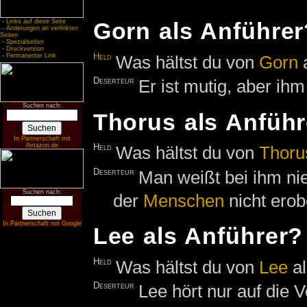
-
Links auf diese Seite
Gorn als Anführer
-
Änderungen an verlinkten
Seiten
-
Spezialseiten
-
Druckversion
Held
Was hältst du von
Gorn
a
-
Permanenter Link
Deserteur
Er ist mutig, aber ihm 
Suchen nach:
Thorus als Anführ
In Partnerschaft mit
Amazon.de
Held
Was hältst du von
Thoru
Deserteur
Man weißt bei ihm ni
Suchen nach:
der
Menschen
nicht erob
In Partnerschaft mit Google
Lee als Anführer?
Held
Was hältst du von
Lee
al
Deserteur
Lee hört nur auf die V