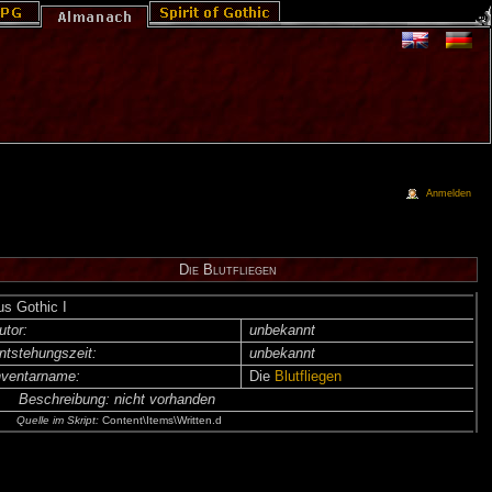
Anmelden
Die Blutfliegen
us Gothic I
utor:
unbekannt
ntsteh­ungs­zeit:
unbekannt
nventar­name:
Die
Blutfliegen
Beschreibung:
nicht vorhanden
Quelle im Skript:
Content\Items\Written.d