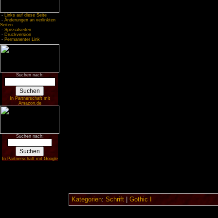
-
Links auf diese Seite
-
Änderungen an verlinkten
Seiten
-
Spezialseiten
-
Druckversion
-
Permanenter Link
Suchen nach:
In Partnerschaft mit
Amazon.de
Suchen nach:
In Partnerschaft mit Google
Kategorien
:
Schrift
|
Gothic I