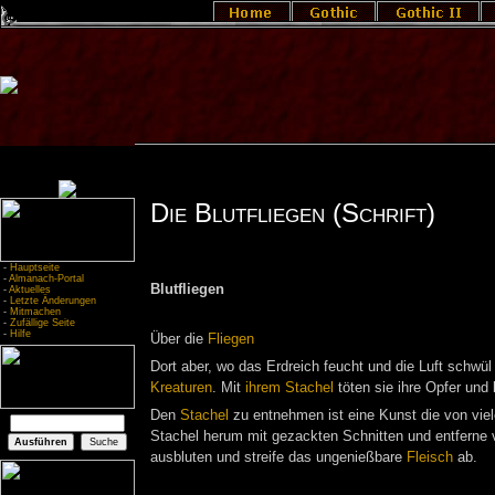
Die Blutfliegen (Schrift)
-
Hauptseite
-
Almanach-Portal
Blutfliegen
-
Aktuelles
-
Letzte Änderungen
-
Mitmachen
-
Zufällige Seite
-
Hilfe
Über die
Fliegen
Dort aber, wo das Erdreich feucht und die Luft schwül
Kreaturen
. Mit
ihrem Stachel
töten sie ihre Opfer und
Den
Stachel
zu entnehmen ist eine Kunst die von vie
Stachel herum mit gezackten Schnitten und entferne
ausbluten und streife das ungenießbare
Fleisch
ab.