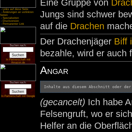
Eine Gruppe von
Drac
-
Links auf diese Seite
Jungs sind schwer bewa
-
Änderungen an verlinkten
Seiten
-
Spezialseiten
-
Druckversion
auf die
Drachen
mache
-
Permanenter Link
Der Drachenjäger
Biff 
Suchen nach:
bezahle, wird er auch 
In Partnerschaft mit
Amazon.de
Angar
Suchen nach:
Inhalte aus diesem Abschnitt oder der
In Partnerschaft mit Google
(gecancelt)
Ich habe An
Felsengruft, wo er sich
Helfer an die Oberfläc