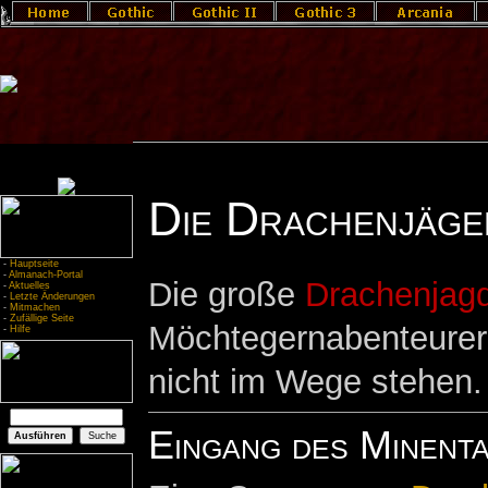
Die Drachenjäge
-
Hauptseite
-
Almanach-Portal
Die große
Drachenjag
-
Aktuelles
-
Letzte Änderungen
-
Mitmachen
-
Zufällige Seite
Möchtegernabenteurer
-
Hilfe
nicht im Wege stehen.
Eingang des Minenta