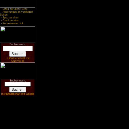
-
Links auf diese Seite
-
Änderungen an verlinkten
Seiten
-
Spezialseiten
-
Druckversion
-
Permanenter Link
Suchen nach:
In Partnerschaft mit
Amazon.de
Suchen nach:
In Partnerschaft mit Google