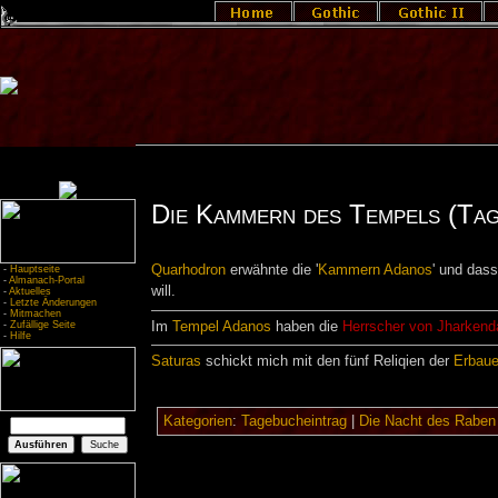
Die Kammern des Tempels (Tag
Quarhodron
erwähnte die '
Kammern Adanos
' und dass
-
Hauptseite
-
Almanach-Portal
will.
-
Aktuelles
-
Letzte Änderungen
-
Mitmachen
Im
Tempel Adanos
haben die
Herrscher von Jharkend
-
Zufällige Seite
-
Hilfe
Saturas
schickt mich mit den fünf Reliqien der
Erbaue
Kategorien
:
Tagebucheintrag
|
Die Nacht des Raben