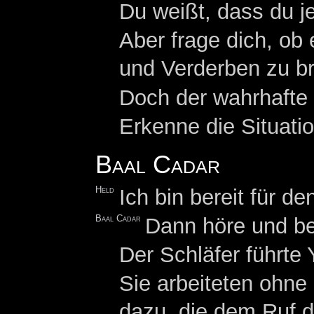
Du weißt, dass du j
Aber frage dich, ob 
und Verderben zu br
Doch der wahrhafte 
Erkenne die Situati
Baal Cadar
Held
Ich bin bereit für de
Baal Cadar
Dann höre und be
Der Schläfer führte
Sie arbeiteten ohn
dazu, die dem Ruf d