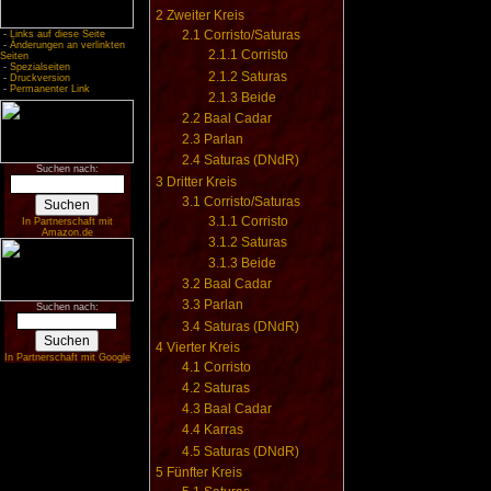
2
Zweiter Kreis
2.1
Corristo/Saturas
-
Links auf diese Seite
-
Änderungen an verlinkten
2.1.1
Corristo
Seiten
-
Spezialseiten
2.1.2
Saturas
-
Druckversion
-
Permanenter Link
2.1.3
Beide
2.2
Baal Cadar
2.3
Parlan
2.4
Saturas (DNdR)
Suchen nach:
3
Dritter Kreis
3.1
Corristo/Saturas
3.1.1
Corristo
In Partnerschaft mit
Amazon.de
3.1.2
Saturas
3.1.3
Beide
3.2
Baal Cadar
3.3
Parlan
Suchen nach:
3.4
Saturas (DNdR)
4
Vierter Kreis
In Partnerschaft mit Google
4.1
Corristo
4.2
Saturas
4.3
Baal Cadar
4.4
Karras
4.5
Saturas (DNdR)
5
Fünfter Kreis