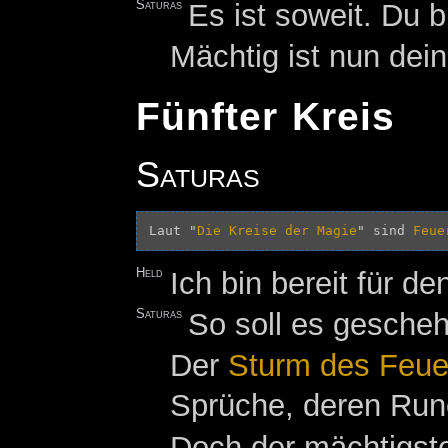
Saturas
Es ist soweit. Du b
Mächtig ist nun dei
Fünfter Kreis
Saturas
Laut "
Die Kreise der Magie
" sind 
Feue
Held
Ich bin bereit für de
Saturas
So soll es gescheh
Der
Sturm des Feue
Sprüche, deren Rune
Doch der mächtigste