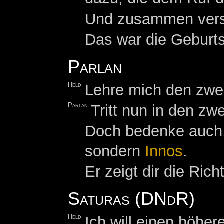
Und zusammen versuc
Das war die Geburts
Parlan
Held
Lehre mich den zwei
Parlan
Tritt nun in den zw
Doch bedenke auch, 
sondern
Innos
.
Er zeigt dir die Ri
Saturas (DNdR)
Held
Ich will einen höher