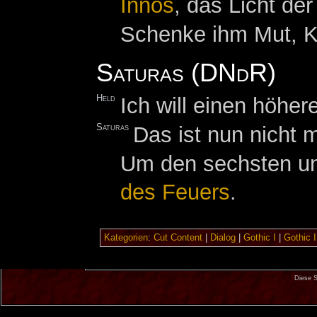
Innos
, das Licht d
Schenke ihm Mut, Kr
Saturas (DNdR)
Held
Ich will einen höher
Saturas
Das ist nun nicht 
Um den sechsten und
des Feuers
.
Kategorien
:
Cut Content
|
Dialog
|
Gothic I
|
Gothic I
Diese S