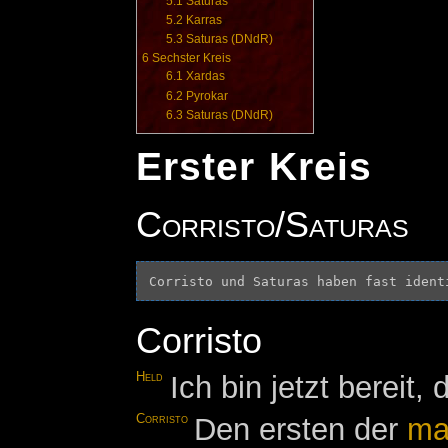
5.1
Saturas
5.2
Karras
5.3
Saturas (DNdR)
6
Sechster Kreis
6.1
Xardas
6.2
Pyrokar
6.3
Saturas (DNdR)
Erster Kreis
Corristo/Saturas
Corristo
Held
Ich bin jetzt bereit,
Corristo
Den ersten der
ma