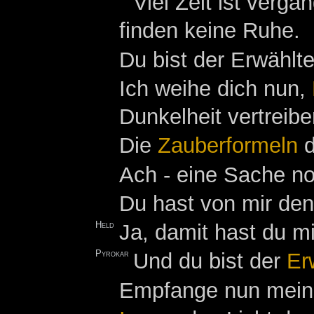
Viel Zeit ist verg
finden keine Ruhe.
Du bist der Erwählt
Ich weihe dich nun,
Dunkelheit vertreibe
Die
Zauberformeln
d
Ach - eine Sache noc
Du hast von mir den
Held
Ja, damit hast du m
Pyrokar
Und du bist der
Er
Empfange nun meine