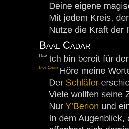
Deine eigene magisc
Mit jedem Kreis, den
Nutze die Kraft der
Baal Cadar
Held
Ich bin bereit für de
Baal Cadar
Höre meine Wort
Der
Schläfer
erschie
Viele wollten seine 
Nur
Y'Berion
und ein
In dem Augenblick, a