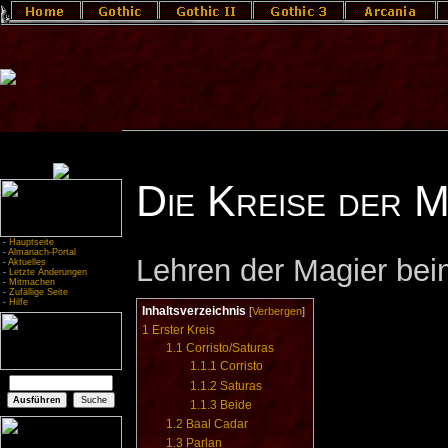
Die Kreise der M
-
Hauptseite
-
Almanach-Portal
Lehren der Magier bei
-
Aktuelles
-
Letzte Änderungen
-
Mitmachen
-
Zufällige Seite
-
Hilfe
Inhaltsverzeichnis
[
Verbergen
]
1
Erster Kreis
1.1
Corristo/Saturas
1.1.1
Corristo
1.1.2
Saturas
1.1.3
Beide
1.2
Baal Cadar
1.3
Parlan