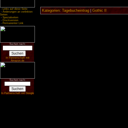
-
Links auf diese Seite
Kategorien
:
Tagebucheintrag
|
Gothic II
-
Änderungen an verlinkten
Seiten
-
Spezialseiten
-
Druckversion
-
Permanenter Link
Suchen nach:
In Partnerschaft mit
Amazon.de
Suchen nach:
In Partnerschaft mit Google