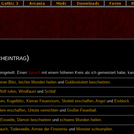
heintrag)
ingeteilt. Einen
Spruch
mit einem höheren Kreis als ich gemeistert habe, kan
iner Blitz
,
leichte Wunden heilen
und
Goblinskelett beschwören
.
Wolf rufen
,
Windfaust
und
Schlaf
len
,
Kugelblitz
,
Kleiner Feuersturm
,
Skelett erschaffen
,
Angst
und
Eisblock
lem erschaffen
,
Untote vernichten
und
Großer Feuerball
.
,
Eiswelle
,
Dämon beschwören
und
schwere Wunden heilen
.
auch
,
Todeswelle
,
Armee der Finsternis
und
Monster schrumpfen
.