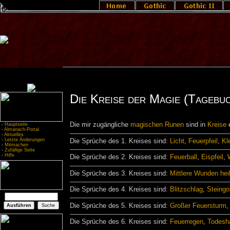
Die Kreise der Magie (Tagebuc
Die mir zugängliche
magischen Runen
sind in
Kreise
e
-
Hauptseite
-
Almanach-Portal
-
Aktuelles
-
Letzte Änderungen
Die Sprüche des 1. Kreises sind:
Licht
,
Feuerpfeil
,
Kle
-
Mitmachen
-
Zufällige Seite
-
Hilfe
Die Sprüche des 2. Kreises sind:
Feuerball
,
Eispfeil
,
Die Sprüche des 3. Kreises sind:
Mittlere Wunden hei
Die Sprüche des 4. Kreises sind:
Blitzschlag
,
Steingo
Die Sprüche des 5. Kreises sind:
Großer Feuersturm
Die Sprüche des 6. Kreises sind:
Feuerregen
,
Todesh