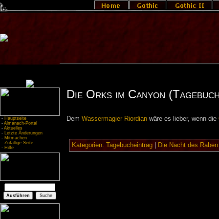
Die Orks im Canyon (Tagebuch
Dem
Wassermagier
Riordian
wäre es lieber, wenn die
-
Hauptseite
-
Almanach-Portal
-
Aktuelles
-
Letzte Änderungen
-
Mitmachen
-
Zufällige Seite
Kategorien
:
Tagebucheintrag
|
Die Nacht des Raben
-
Hilfe