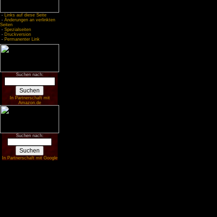
-
Links auf diese Seite
-
Änderungen an verlinkten
Seiten
-
Spezialseiten
-
Druckversion
-
Permanenter Link
Suchen nach:
In Partnerschaft mit
Amazon.de
Suchen nach:
In Partnerschaft mit Google