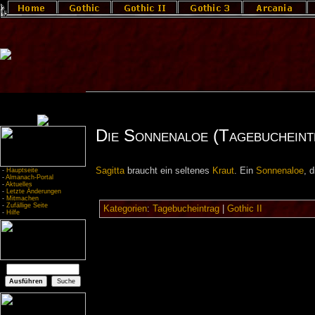
Die Sonnenaloe (Tagebucheint
Sagitta
braucht ein seltenes
Kraut
. Ein
Sonnenaloe
, 
-
Hauptseite
-
Almanach-Portal
-
Aktuelles
-
Letzte Änderungen
-
Mitmachen
-
Zufällige Seite
Kategorien
:
Tagebucheintrag
|
Gothic II
-
Hilfe