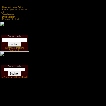
-
Links auf diese Seite
-
Änderungen an verlinkten
Seiten
-
Spezialseiten
-
Druckversion
-
Permanenter Link
Suchen nach:
In Partnerschaft mit
Amazon.de
Suchen nach:
In Partnerschaft mit Google