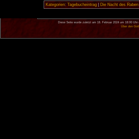
Kategorien
:
Tagebucheintrag
|
Die Nacht des Raben
Diese Seite wurde zuletzt am 18. Februar 2024 um 18:00 Uhr 
Über den Got