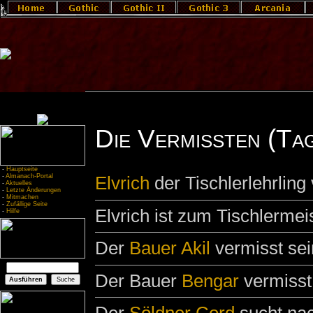
Die Vermissten (Ta
-
Hauptseite
-
Almanach-Portal
Elvrich
der Tischlerlehrling
-
Aktuelles
-
Letzte Änderungen
-
Mitmachen
-
Zufällige Seite
Elvrich ist zum Tischlerme
-
Hilfe
Der
Bauer
Akil
vermisst se
Der Bauer
Bengar
vermisst