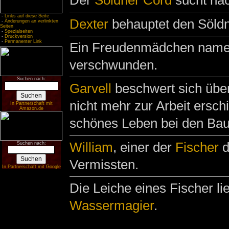
Der
Söldner
Cord
sucht na
-
Links auf diese Seite
Dexter
behauptet den Söldne
-
Änderungen an verlinkten
Seiten
-
Spezialseiten
-
Druckversion
-
Permanenter Link
Ein Freudenmädchen nam
verschwunden.
Suchen nach:
Garvell
beschwert sich über
nicht mehr zur Arbeit ersc
In Partnerschaft mit
Amazon.de
schönes Leben bei den Bau
William
, einer der
Fischer
d
Suchen nach:
Vermissten.
In Partnerschaft mit Google
Die Leiche eines Fischer li
Wassermagier
.