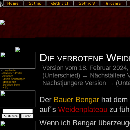
Die verbotene Weid
Version vom 18. Februar 2024,
-
Hauptseite
(Unterschied) ← Nächstältere Ve
-
Almanach-Portal
-
Aktuelles
-
Letzte Änderungen
Nächstjüngere Version → (Unte
-
Mitmachen
-
Zufällige Seite
-
Hilfe
Der
Bauer
Bengar
hat dem
auf´s
Weidenplateau
zu füh
Wenn ich Bengar überzeugen