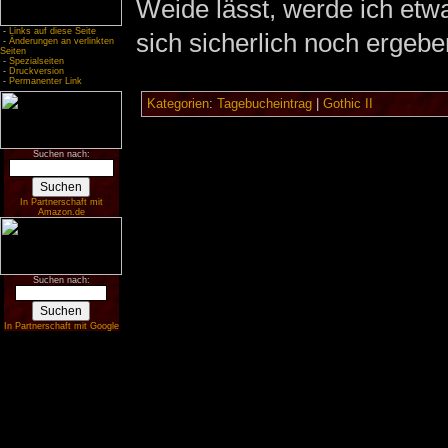
Weide lässt, werde ich etw
-
Links auf diese Seite
sich sicherlich noch ergebe
-
Änderungen an verlinkten
Seiten
-
Spezialseiten
-
Druckversion
-
Permanenter Link
Kategorien
:
Tagebucheintrag
|
Gothic II
Suchen nach:
In Partnerschaft mit
Amazon.de
Suchen nach:
In Partnerschaft mit Google