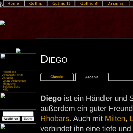
Diego
-
Hauptseite
-
Almanach-Portal
Classic
Arcania
-
Aktuelles
-
Letzte Änderungen
-
Mitmachen
-
Zufällige Seite
-
Hilfe
Diego
ist ein Händler und 
außerdem ein guter Freund
Rhobars
. Auch mit
Milten
,
L
verbindet ihn eine tiefe und