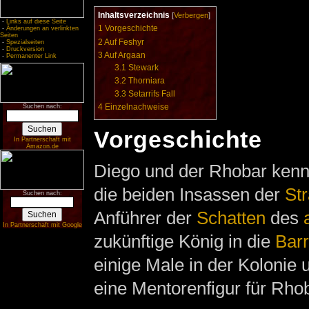
Inhaltsverzeichnis
[
Verbergen
]
-
Links auf diese Seite
1
Vorgeschichte
-
Änderungen an verlinkten
Seiten
2
Auf Feshyr
-
Spezialseiten
-
Druckversion
3
Auf Argaan
-
Permanenter Link
3.1
Stewark
3.2
Thorniara
3.3
Setarrifs Fall
4
Einzelnachweise
Suchen nach:
Vorgeschichte
In Partnerschaft mit
Amazon.de
Diego und der Rhobar kenn
die beiden Insassen der
Str
Suchen nach:
Anführer der
Schatten
des
In Partnerschaft mit Google
zukünftige König in die
Barr
einige Male in der Kolonie 
eine Mentorenfigur für Rhob