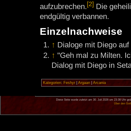
[2]
aufzubrechen.
Die geheili
endgültig verbannen.
Einzelnachweise
↑
Dialoge mit Diego au
↑
"Geh mal zu Milten. Ic
Dialog mit Diego in Seta
Kategorien
:
Feshyr
|
Argaan
|
Arcania
Diese Seite wurde zuletzt am 30. Juli 2026 um 23:38 Uhr geä
Über den Got