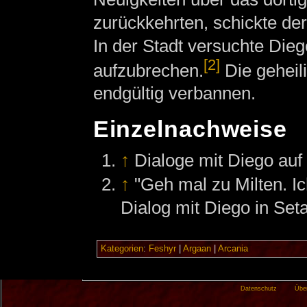
zurückkehrten, schickte der
In der Stadt versuchte Die
[2]
aufzubrechen.
Die geheili
endgültig verbannen.
Einzelnachweise
↑
Dialoge mit Diego au
↑
"Geh mal zu Milten. Ic
Dialog mit Diego in Seta
Kategorien
:
Feshyr
|
Argaan
|
Arcania
Datenschutz
Übe