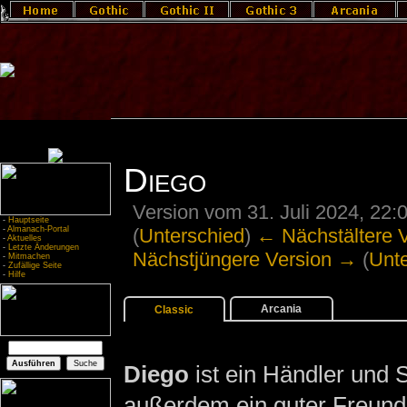
Diego
Version vom 31. Juli 2024, 22
-
Hauptseite
(
Unterschied
)
← Nächstältere 
-
Almanach-Portal
-
Aktuelles
-
Letzte Änderungen
Nächstjüngere Version →
(
Unt
-
Mitmachen
-
Zufällige Seite
-
Hilfe
Arcania
Classic
Diego
ist ein Händler und 
außerdem ein guter Freund