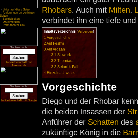
Rhobars
. Auch mit
Milten
,
L
-
Links auf diese Seite
-
Änderungen an verlinkten
Seiten
verbindet ihn eine tiefe und
-
Spezialseiten
-
Druckversion
-
Permanenter Link
Inhaltsverzeichnis
[
Verbergen
]
1
Vorgeschichte
2
Auf Feshyr
Suchen nach:
3
Auf Argaan
3.1
Stewark
3.2
Thorniara
In Partnerschaft mit
Amazon.de
3.3
Setarrifs Fall
4
Einzelnachweise
Vorgeschichte
Suchen nach:
Diego und der Rhobar kenn
In Partnerschaft mit Google
die beiden Insassen der
Str
Anführer der
Schatten
des
zukünftige König in die
Barr