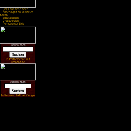
-
Links auf diese Seite
-
Änderungen an verlinkten
Seiten
-
Spezialseiten
-
Druckversion
-
Permanenter Link
Suchen nach:
In Partnerschaft mit
Amazon.de
Suchen nach:
In Partnerschaft mit Google