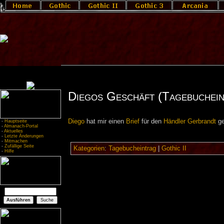
Diegos Geschäft (Tagebuchein
Diego
hat mir einen
Brief
für den
Händler
Gerbrandt
ge
-
Hauptseite
-
Almanach-Portal
-
Aktuelles
-
Letzte Änderungen
-
Mitmachen
-
Zufällige Seite
Kategorien
:
Tagebucheintrag
|
Gothic II
-
Hilfe