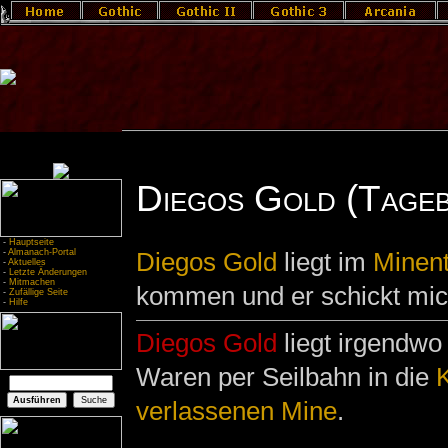
Diegos Gold (Tageb
-
Hauptseite
-
Almanach-Portal
Diegos
Gold
liegt im
Minent
-
Aktuelles
-
Letzte Änderungen
-
Mitmachen
kommen und er schickt mich
-
Zufällige Seite
-
Hilfe
Diegos Gold
liegt irgendwo
Waren per Seilbahn in die
K
verlassenen Mine
.