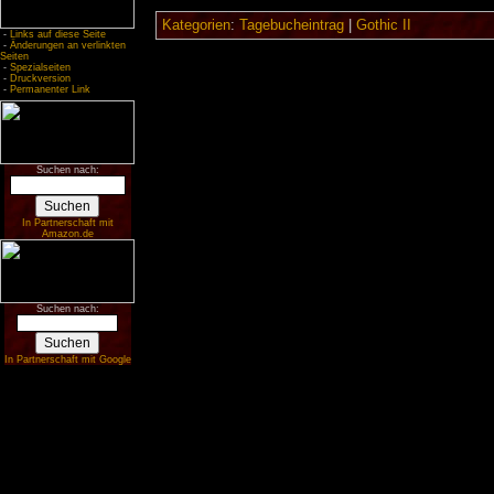
Kategorien
:
Tagebucheintrag
|
Gothic II
-
Links auf diese Seite
-
Änderungen an verlinkten
Seiten
-
Spezialseiten
-
Druckversion
-
Permanenter Link
Suchen nach:
In Partnerschaft mit
Amazon.de
Suchen nach:
In Partnerschaft mit Google