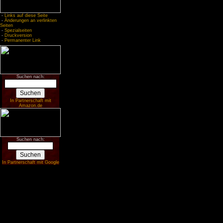
-
Links auf diese Seite
-
Änderungen an verlinkten
Seiten
-
Spezialseiten
-
Druckversion
-
Permanenter Link
Suchen nach:
In Partnerschaft mit
Amazon.de
Suchen nach:
In Partnerschaft mit Google