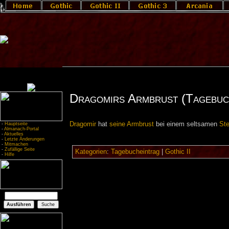
Dragomirs Armbrust (Tagebuc
Dragomir
hat
seine Armbrust
bei einem seltsamen
Ste
-
Hauptseite
-
Almanach-Portal
-
Aktuelles
-
Letzte Änderungen
-
Mitmachen
-
Zufällige Seite
Kategorien
:
Tagebucheintrag
|
Gothic II
-
Hilfe