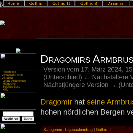
Dragomirs Armbrus
Version vom 17. März 2024, 1
-
Hauptseite
(Unterschied) ← Nächstältere Ve
-
Almanach-Portal
-
Aktuelles
-
Letzte Änderungen
Nächstjüngere Version → (Unte
-
Mitmachen
-
Zufällige Seite
-
Hilfe
Dragomir
hat
seine Armbru
hohen nördlichen Bergen ve
Kategorien
:
Tagebucheintrag
|
Gothic II