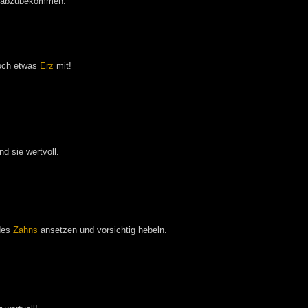
zer abzubekommen.
noch etwas
Erz
mit!
d sie wertvoll.
 des
Zahns
ansetzen und vorsichtig hebeln.