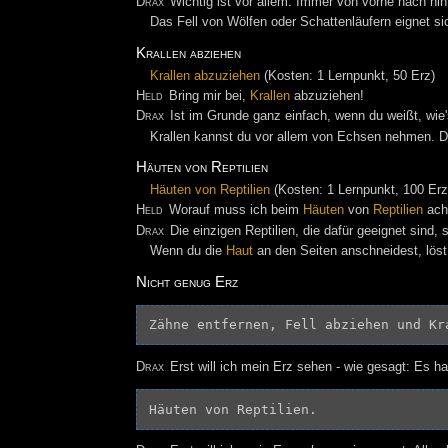
Drax
Wichtig ist vor allem: Immer von vorne nach hi
Das Fell von Wölfen oder Schattenläufern eignet s
Krallen abziehen
Krallen abzuziehen
(Kosten: 1 Lernpunkt, 50 Erz)
Held
Bring mir bei,
Krallen
abzuziehen!
Drax
Ist im Grunde ganz einfach, wenn du weißt, wie
Krallen kannst du vor allem von Echsen nehmen. Du
Häuten von Reptilien
Häuten von Reptilien
(Kosten: 1 Lernpunkt, 100 Erz
Held
Worauf muss ich beim
Häuten
von
Reptilien
ach
Drax
Die einzigen Reptilien, die dafür geeignet sind, 
Wenn du die
Haut
an den Seiten anschneidest, löst 
Nicht genug Erz
Drax
Erst will ich mein Erz sehen - wie gesagt: Es ha