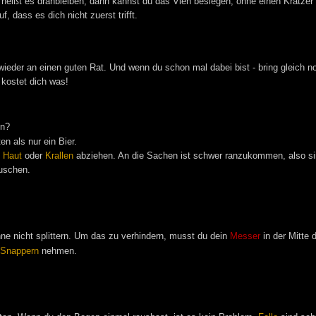
ifft, heißt es dranbleiben, dann kannst du das Vieh besiegen, ohne einen Krat
f, dass es dich nicht zuerst trifft.
 wieder an einen guten Rat. Und wenn du schon mal dabei bist - bring gleich 
 kostet dich was!
en?
n als nur ein Bier.
,
Haut
oder
Krallen
abziehen. An die Sachen ist schwer ranzukommen, also sin
auschen.
ne nicht splittern. Um das zu verhindern, musst du dein
Messer
in der Mitte
Snappern
nehmen.