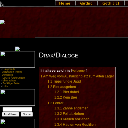
Drax/Dialoge
-
Hauptseite
Inhaltsverzeichnis
[
Verbergen
]
-
Almanach-Portal
-
Aktuelles
1
Am Weg vom Austauschplatz zum Alten Lager
-
Letzte Änderungen
-
Mitmachen
1.1
Tipps für die Jagd
-
Zufällige Seite
-
Hilfe
1.2
Bier ausgeben
1.2.1
Bier dabei
1.2.2
Kein Bier
1.3
Lehrer
1.3.1
Zähne entfernen
1.3.2
Fell abziehen
1.3.3
Krallen abziehen
1.3.4
Häuten von Reptilien