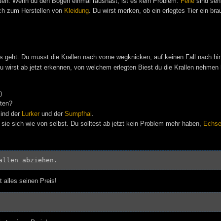
nten. Wenn du den Bogen einmal raushast, ist es kein Problem.
Felle
sind sehr
ich zum Herstellen von
Kleidung
. Du wirst merken, ob ein erlegtes Tier ein br
's geht. Du musst die Krallen nach vorne wegknicken, auf keinen Fall nach h
 wirst ab jetzt erkennen, von welchem erlegten Biest du die Krallen nehmen 
)
ten?
sind der
Lurker
und der
Sumpfhai
.
sie sich wie von selbst. Du solltest ab jetzt kein Problem mehr haben,
Echs
t alles seinen Preis!