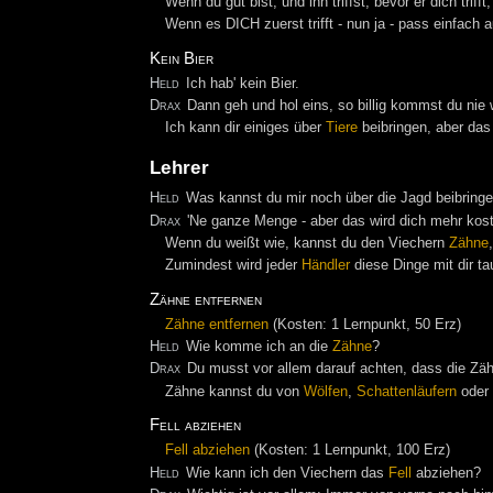
Wenn du gut bist, und ihn triffst, bevor er dich tr
Wenn es DICH zuerst trifft - nun ja - pass einfach au
Kein Bier
Held
Ich hab' kein Bier.
Drax
Dann geh und hol eins, so billig kommst du nie
Ich kann dir einiges über
Tiere
beibringen, aber das
Lehrer
Held
Was kannst du mir noch über die Jagd beibring
Drax
'Ne ganze Menge - aber das wird dich mehr koste
Wenn du weißt wie, kannst du den Viechern
Zähne
Zumindest wird jeder
Händler
diese Dinge mit dir t
Zähne entfernen
Zähne entfernen
(Kosten: 1 Lernpunkt, 50 Erz)
Held
Wie komme ich an die
Zähne
?
Drax
Du musst vor allem darauf achten, dass die Zäh
Zähne kannst du von
Wölfen
,
Schattenläufern
oder
Fell abziehen
Fell abziehen
(Kosten: 1 Lernpunkt, 100 Erz)
Held
Wie kann ich den Viechern das
Fell
abziehen?