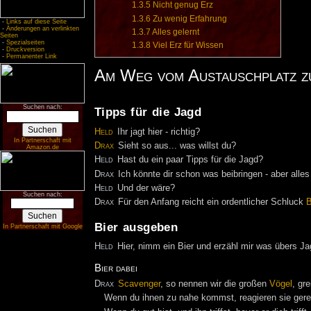
1.3.5
Nicht genug Erz
1.3.6
Zu wenig Erfahrung
-
Links auf diese Seite
-
Änderungen an verlinkten
1.3.7
Alles gelernt
Seiten
-
Spezialseiten
1.3.8
Viel Erz für Wissen
-
Druckversion
-
Permanenter Link
Am Weg vom Austauschplatz z
Suchen nach:
Tipps für die Jagd
Held
Ihr jagt hier - richtig?
In Partnerschaft mit
Drax
Sieht so aus... was willst du?
Amazon.de
Held
Hast du ein paar Tipps für die Jagd?
Drax
Ich könnte dir schon was beibringen - aber alles
Held
Und der wäre?
Suchen nach:
Drax
Für den Anfang reicht ein ordentlicher Schluck
B
Bier ausgeben
In Partnerschaft mit Google
Held
Hier, nimm ein Bier und erzähl mir was übers Ja
Bier dabei
Drax
Scavenger
, so nennen wir die großen
Vögel
, gr
Wenn du ihnen zu nahe kommst, reagieren sie gerei