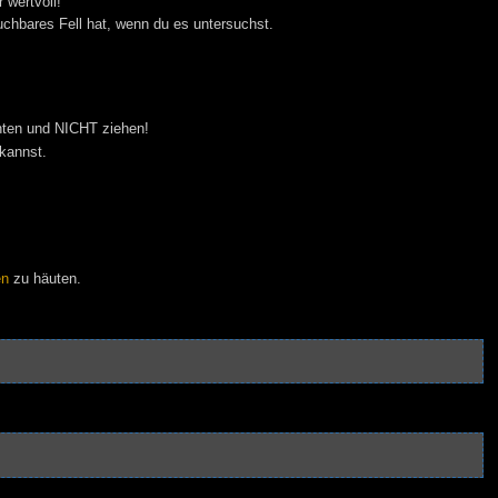
 wertvoll!
auchbares Fell hat, wenn du es untersuchst.
inten und NICHT ziehen!
kannst.
en
zu häuten.