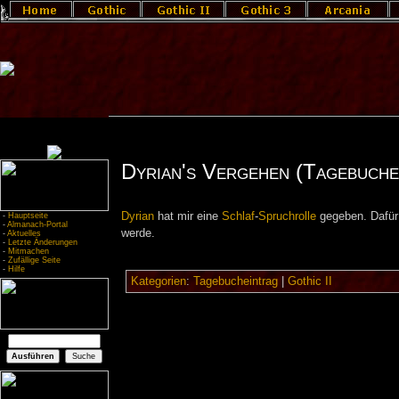
Dyrian's Vergehen (Tagebuche
Dyrian
hat mir eine
Schlaf
-
Spruchrolle
gegeben. Dafür 
-
Hauptseite
-
Almanach-Portal
werde.
-
Aktuelles
-
Letzte Änderungen
-
Mitmachen
-
Zufällige Seite
-
Hilfe
Kategorien
:
Tagebucheintrag
|
Gothic II