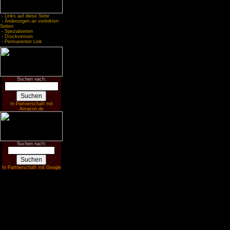
-
Links auf diese Seite
-
Änderungen an verlinkten
Seiten
-
Spezialseiten
-
Druckversion
-
Permanenter Link
Suchen nach:
In Partnerschaft mit
Amazon.de
Suchen nach:
In Partnerschaft mit Google