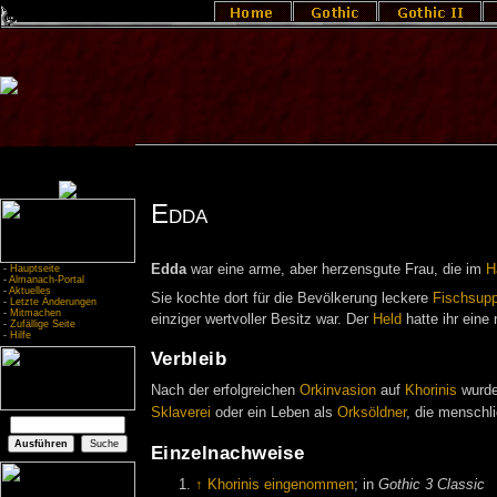
Edda
Edda
war eine arme, aber herzensgute Frau, die im
H
-
Hauptseite
-
Almanach-Portal
-
Aktuelles
Sie kochte dort für die Bevölkerung leckere
Fischsup
-
Letzte Änderungen
-
Mitmachen
einziger wertvoller Besitz war. Der
Held
hatte ihr eine
-
Zufällige Seite
-
Hilfe
Verbleib
Nach der erfolgreichen
Orkinvasion
auf
Khorinis
wurde
Sklaverei
oder ein Leben als
Orksöldner
, die menschli
Einzelnachweise
↑
Khorinis eingenommen
; in
Gothic 3 Classic