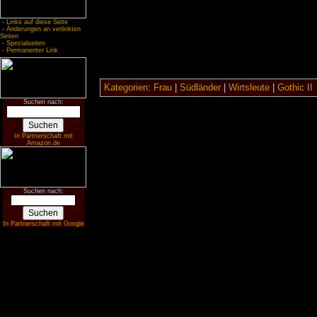
-
Links auf diese Seite
-
Änderungen an verlinkten
Seiten
-
Spezialseiten
-
Permanenter Link
Kategorien
:
Frau
|
Südländer
|
Wirtsleute
|
Gothic II
Suchen nach:
In Partnerschaft mit
Amazon.de
Suchen nach:
In Partnerschaft mit Google