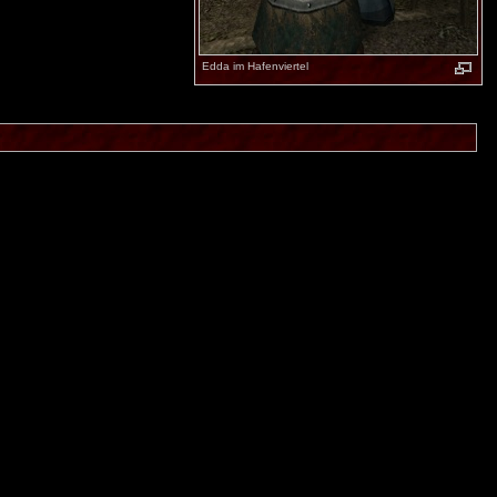
Edda im Hafenviertel