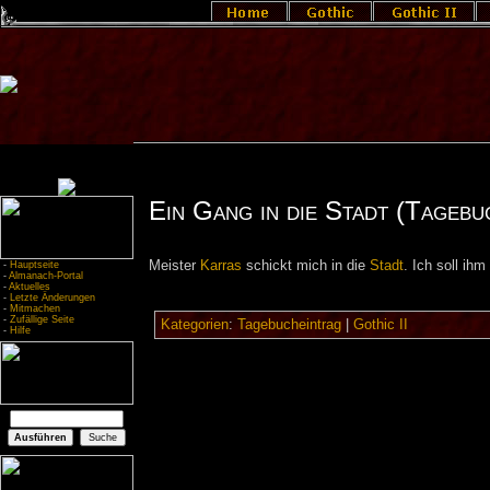
Ein Gang in die Stadt (Tagebu
Meister
Karras
schickt mich in die
Stadt
. Ich soll ihm
-
Hauptseite
-
Almanach-Portal
-
Aktuelles
-
Letzte Änderungen
-
Mitmachen
-
Zufällige Seite
Kategorien
:
Tagebucheintrag
|
Gothic II
-
Hilfe