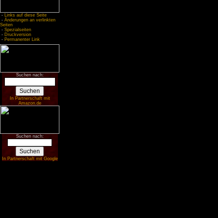
-
Links auf diese Seite
-
Änderungen an verlinkten
Seiten
-
Spezialseiten
-
Druckversion
-
Permanenter Link
Suchen nach:
In Partnerschaft mit
Amazon.de
Suchen nach:
In Partnerschaft mit Google