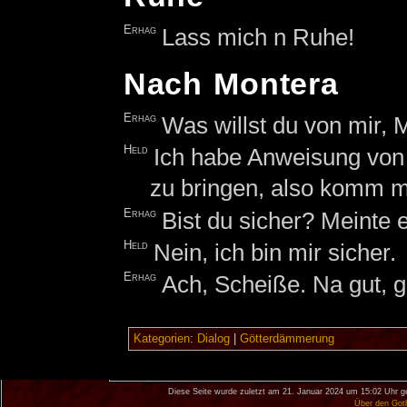
Erhag
Lass mich n Ruhe!
Nach Montera
Erhag
Was willst du von mir, 
Held
Ich habe Anweisung von
zu bringen, also komm m
Erhag
Bist du sicher? Meinte e
Held
Nein, ich bin mir sicher.
Erhag
Ach, Scheiße. Na gut, g
Kategorien
:
Dialog
|
Götterdämmerung
Diese Seite wurde zuletzt am 21. Januar 2024 um 15:02 Uhr g
Über den Got