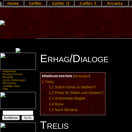
Erhag/Dialoge
-
Hauptseite
-
Almanach-Portal
Inhaltsverzeichnis
[
Verbergen
]
-
Aktuelles
-
Letzte Änderungen
1
Trelis
-
Mitmachen
-
Zufällige Seite
1.1
Schon immer in Geldern?
-
Hilfe
1.2
Pläne für Silden und Geldern?
1.3
Verbündete Magier
1.4
Ruhe
1.5
Nach Montera
Trelis