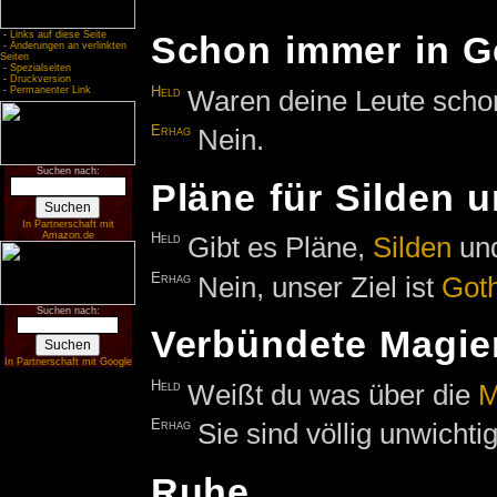
-
Links auf diese Seite
Schon immer in G
-
Änderungen an verlinkten
Seiten
-
Spezialseiten
-
Druckversion
Held
Waren deine Leute scho
-
Permanenter Link
Erhag
Nein.
Suchen nach:
Pläne für Silden 
In Partnerschaft mit
Amazon.de
Held
Gibt es Pläne,
Silden
un
Erhag
Nein, unser Ziel ist
Got
Suchen nach:
Verbündete Magie
In Partnerschaft mit Google
Held
Weißt du was über die
M
Erhag
Sie sind völlig unwichti
Ruhe