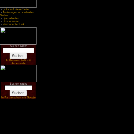
-
Links auf diese Seite
-
Änderungen an verlinkten
Seiten
-
Spezialseiten
-
Druckversion
-
Permanenter Link
Suchen nach:
In Partnerschaft mit
Amazon.de
Suchen nach:
In Partnerschaft mit Google