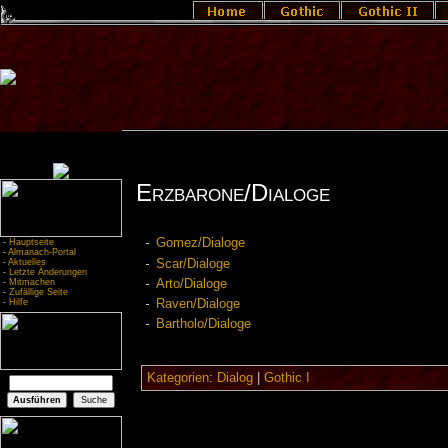
Erzbarone/Dialoge
Gomez/Dialoge
-
Hauptseite
-
Almanach-Portal
Scar/Dialoge
-
Aktuelles
-
Letzte Änderungen
Arto/Dialoge
-
Mitmachen
-
Zufällige Seite
-
Hilfe
Raven/Dialoge
Bartholo/Dialoge
Kategorien
:
Dialog
|
Gothic I