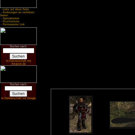
-
Links auf diese Seite
-
Änderungen an verlinkten
Seiten
-
Spezialseiten
-
Druckversion
-
Permanenter Link
Suchen nach:
In Partnerschaft mit
Amazon.de
Suchen nach:
In Partnerschaft mit Google