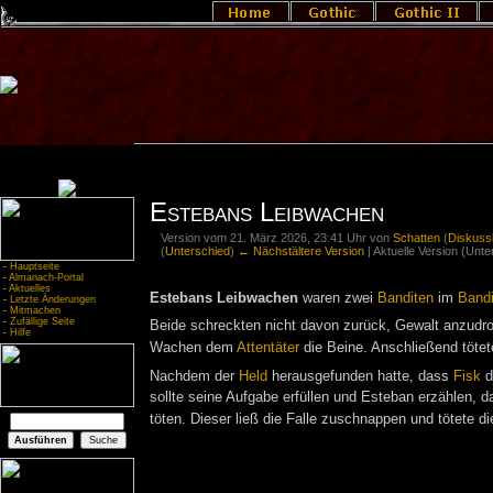
Estebans Leibwachen
Version vom 21. März 2026, 23:41 Uhr von
Schatten
(
Diskuss
(
Unterschied
)
← Nächstältere Version
| Aktuelle Version (Unt
-
Hauptseite
-
Almanach-Portal
-
Aktuelles
Estebans Leibwachen
waren zwei
Banditen
im
Bandi
-
Letzte Änderungen
-
Mitmachen
-
Zufällige Seite
Beide schreckten nicht davon zurück, Gewalt anzudro
-
Hilfe
Wachen dem
Attentäter
die Beine. Anschließend töte
Nachdem der
Held
herausgefunden hatte, dass
Fisk
d
sollte seine Aufgabe erfüllen und Esteban erzählen, 
töten. Dieser ließ die Falle zuschnappen und tötete di