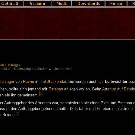
ion
|
Beiträge
)
erschied) | Nächstjüngere Version → (Unterschied)
tenlager
von
Raven
im
Tal Jharkendar
. Sie wurden auch als
Leibwächter
bez
hen, sollte sich jemand mit
Esteban
anlegen wollen. Beim
Attentat
auf
Esteb
[2]
ten sie ihn gemeinsam.
er Auftraggeber des Attentats war, schmiedeten sie einen Plan, um Esteban 
dass er den Auftraggeber gefunden hatte. Dies tat er und Esteban schickte s
[3]
e Beiden.