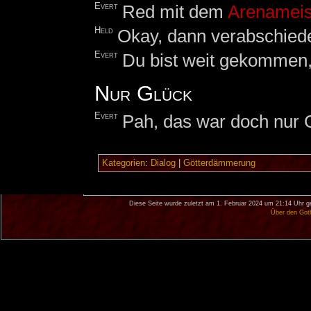
Evert
Red mit dem
Arenameis
Held
Okay, dann verabschiede
Evert
Du bist weit gekommen, 
Nur Glück
Evert
Pah, das war doch nur 
Kategorien
:
Dialog
|
Götterdämmerung
Diese Seite wurde zuletzt am 1. Februar 2024 um 21:14 Uhr g
Über den Got