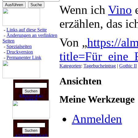
Wenn ich
Vino
e
erzählen, das i
-
Links auf diese Seite
-
Änderungen an verlinkten
Von „
https://al
Seiten
-
Spezialseiten
-
Druckversion
title=Für_eine
-
Permanenter Link
Kategorien
:
Tagebucheintrag
|
Gothic II
Ansichten
Suchen nach:
Meine Werkzeuge
In Partnerschaft mit
Amazon.de
Anmelden
Suchen nach:
In Partnerschaft mit Google