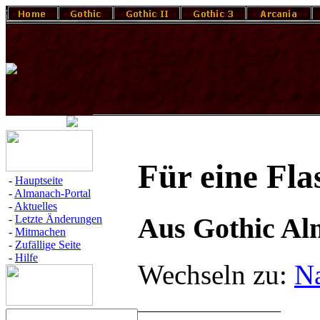
Für eine Fl
-
Hauptseite
-
Almanach-Portal
-
Aktuelles
Aus Gothic A
-
Letzte Änderungen
-
Mitmachen
-
Zufällige Seite
-
Hilfe
Wechseln zu:
Na