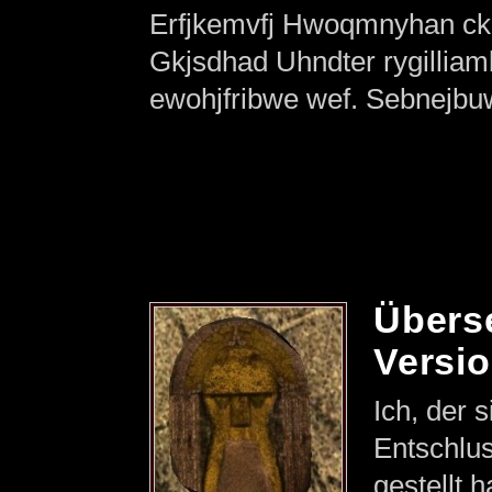
Erfjkemvfj Hwoqmnyhan ck
Gkjsdhad Uhndter rygillia
ewohjfribwe wef. Sebnejbuw
Übers
Versi
Ich, der 
Entschlus
gestellt h