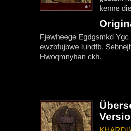
kenne die
Origin
Fjewheege Egdgsmkd Ygc s
ewzbfujbwe Iuhdfb. Sebnejb
Hwoqmnyhan ckh.
Übers
Versi
KHARDI