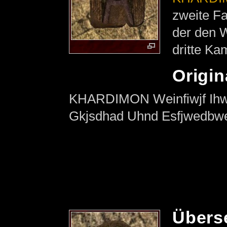
zweite Fa
der den W
dritte Ka
Origin
KHARDIMON Weinfiwjf Ihwq
Gkjsdhad Uhnd Esfjwedbwe
Übers