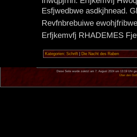
Ihwqpjrnn. Erfjkemvfj Hw
Esfjwedbwe asdkjhnead. G
Revfnbrebuiwe ewohjfribwe
Erfjkemvfj RHADEMES Fj
Kategorien
:
Schrift
|
Die Nacht des Raben
Diese Seite wurde zuletzt am 7. August 2024 um 13:19 Uhr ge
Über den Got