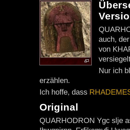
Übers
Versi
QUARHO
auch, der
von KHA
versiegel
Nur ich b
erzählen.
Ich hoffe, dass
RHADEME
Original
QUARHODRON Ygc slje as