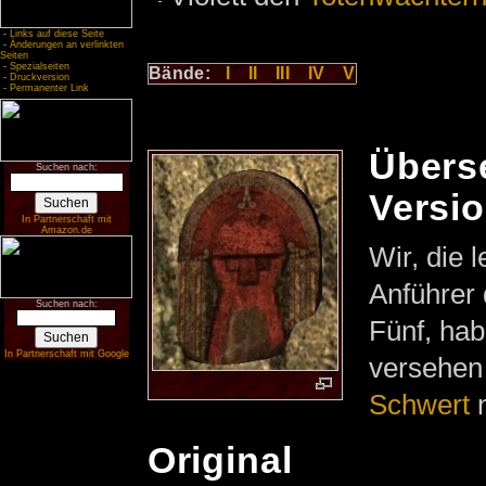
-
Links auf diese Seite
-
Änderungen an verlinkten
Seiten
-
Spezialseiten
Bände:
I
II
III
IV
V
-
Druckversion
-
Permanenter Link
Übers
Suchen nach:
Versi
In Partnerschaft mit
Amazon.de
Wir, die l
Anführer 
Suchen nach:
Fünf, ha
In Partnerschaft mit Google
versehen 
Schwert
n
Original