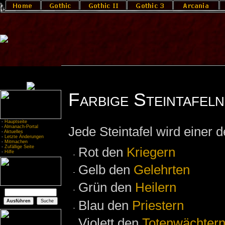
Farbige Steintafeln
-
Hauptseite
-
Almanach-Portal
Jede Steintafel wird einer 
-
Aktuelles
-
Letzte Änderungen
-
Mitmachen
-
Zufällige Seite
Rot den
Kriegern
-
Hilfe
Gelb den
Gelehrten
Grün den
Heilern
Blau den
Priestern
Violett den
Totenwächter