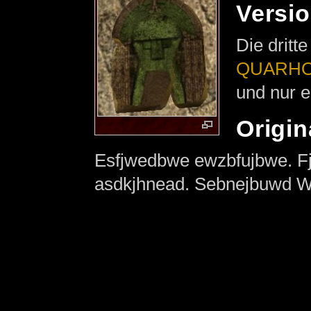
Versi
Die dritt
QUARH
und nur e
Origin
Esfjwedbwe ewzbfujbwe.
asdkjhnead. Sebnejbuwd We