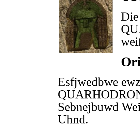
Die
QU
wei
Ori
Esfjwedbwe ewz
QUARHODRON Yg
Sebnejbuwd Wei
Uhnd.