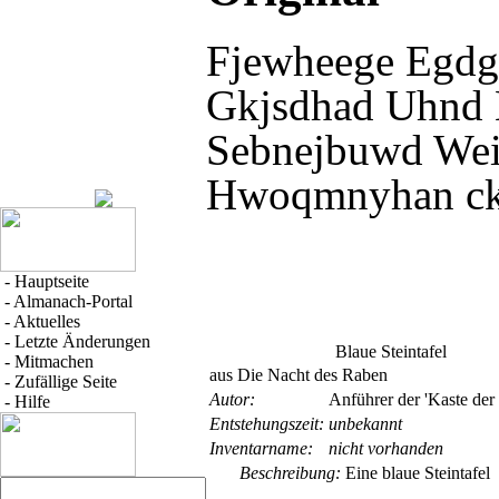
Fjewheege Egdg
Gkjsdhad Uhnd 
Sebnejbuwd Wein
Hwoqmnyhan ck
-
Hauptseite
-
Almanach-Portal
-
Aktuelles
-
Letzte Änderungen
Blaue Steintafel
-
Mitmachen
aus Die Nacht des Raben
-
Zufällige Seite
Autor:
Anführer der 'Kaste der
-
Hilfe
Entsteh­ungs­zeit:
unbekannt
Inventar­name:
nicht vorhanden
Beschreibung:
Eine blaue Steintafel