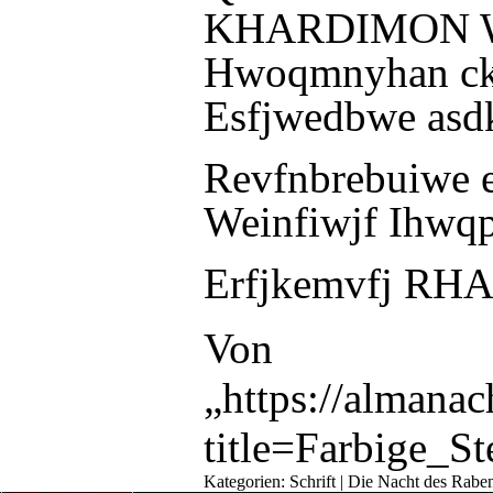
KHARDIMON Wei
Hwoqmnyhan ck
Esfjwedbwe asd
Revfnbrebuiwe 
Weinfiwjf Ihwqp
Erfjkemvfj RH
Von
„
https://almana
title=Farbige_S
Kategorien
:
Schrift
|
Die Nacht des Rabe