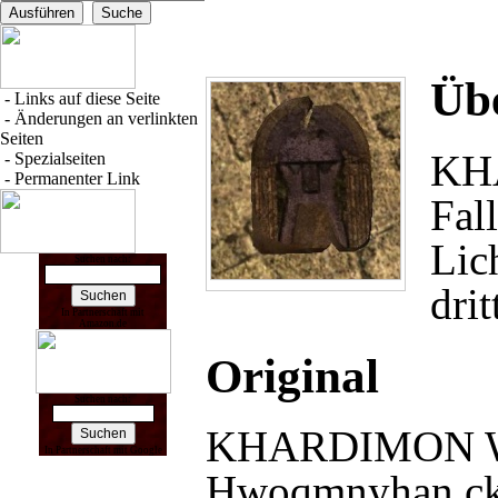
Übe
-
Links auf diese Seite
-
Änderungen an verlinkten
Seiten
KH
-
Spezialseiten
-
Permanenter Link
Fal
Lic
Suchen nach:
dri
In Partnerschaft mit
Amazon.de
Original
Suchen nach:
KHARDIMON Wei
In Partnerschaft mit Google
Hwoqmnyhan ck