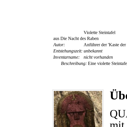
Violette Steintafel
aus Die Nacht des Raben
Autor:
Anführer der 'Kaste der
Entsteh­ungs­zeit:
unbekannt
Inventar­name:
nicht vorhanden
Beschreibung:
Eine violette Steintafe
Übe
QUA
mit