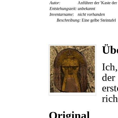
Autor:
Anführer der 'Kaste der
Entsteh­ungs­zeit:
unbekannt
Inventar­name:
nicht vorhanden
Beschreibung:
Eine gelbe Steintafel
Übe
Ich
der 
ers
rich
Original