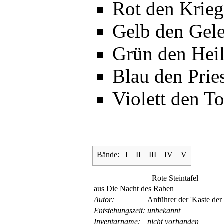
Rot den
Krieg
Gelb den
Gele
Grün den
Hei
Blau den
Prie
Violett den
To
Bände:
I
II
III
IV
V
Rote Steintafel
aus Die Nacht des Raben
Autor:
Anführer der 'Kaste der
Entsteh­ungs­zeit:
unbekannt
Inventar­name:
nicht vorhanden