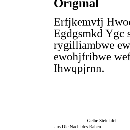
Original
Erfjkemvfj Hwo
Egdgsmkd Ygc s
rygilliambwe ew
ewohjfribwe wef
Ihwqpjrnn.
Gelbe Steintafel
aus Die Nacht des Raben