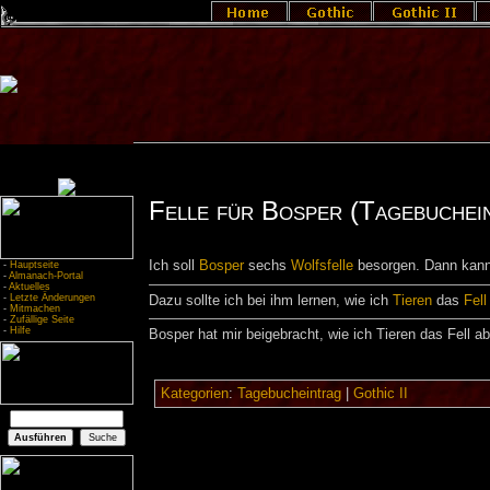
Felle für Bosper (Tagebuchei
Ich soll
Bosper
sechs
Wolfsfelle
besorgen. Dann kann 
-
Hauptseite
-
Almanach-Portal
-
Aktuelles
-
Letzte Änderungen
Dazu sollte ich bei ihm lernen, wie ich
Tieren
das
Fell
-
Mitmachen
-
Zufällige Seite
-
Hilfe
Bosper hat mir beigebracht, wie ich Tieren das Fell ab
Kategorien
:
Tagebucheintrag
|
Gothic II