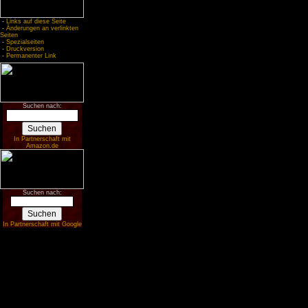
-
Links auf diese Seite
-
Änderungen an verlinkten
Seiten
-
Spezialseiten
-
Druckversion
-
Permanenter Link
Suchen nach:
In Partnerschaft mit
Amazon.de
Suchen nach:
In Partnerschaft mit Google