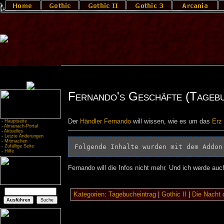
Fernando's Geschäfte (Tagebu
Der
Händler
Fernando
will wissen, wie es um das
Erz
-
Hauptseite
-
Almanach-Portal
-
Aktuelles
-
Letzte Änderungen
-
Mitmachen
Folgende Inhalte wurden mit dem Addon
-
Zufällige Seite
-
Hilfe
Fernando will die Infos nicht mehr. Und ich werde auc
Kategorien
:
Tagebucheintrag
|
Gothic II
|
Die Nacht