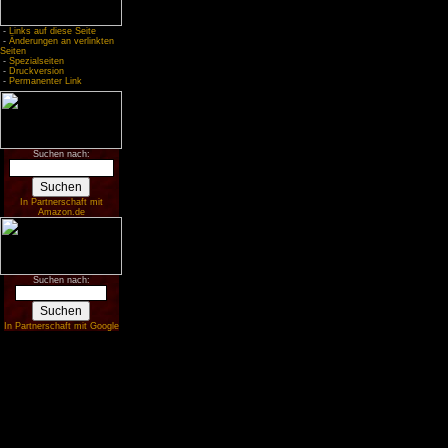
-
Links auf diese Seite
-
Änderungen an verlinkten
Seiten
-
Spezialseiten
-
Druckversion
-
Permanenter Link
Suchen nach:
In Partnerschaft mit
Amazon.de
Suchen nach:
In Partnerschaft mit Google