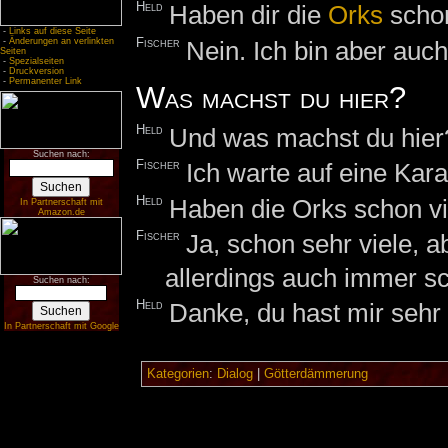
Held
Haben dir die
Orks
scho
-
Links auf diese Seite
Fischer
Nein. Ich bin aber auc
-
Änderungen an verlinkten
Seiten
-
Spezialseiten
-
Druckversion
-
Permanenter Link
Was machst du hier?
Held
Und was machst du hier
Suchen nach:
Fischer
Ich warte auf eine Ka
Held
Haben die Orks schon v
In Partnerschaft mit
Amazon.de
Fischer
Ja, schon sehr viele, 
allerdings auch immer s
Suchen nach:
Held
Danke, du hast mir sehr 
In Partnerschaft mit Google
Kategorien
:
Dialog
|
Götterdämmerung