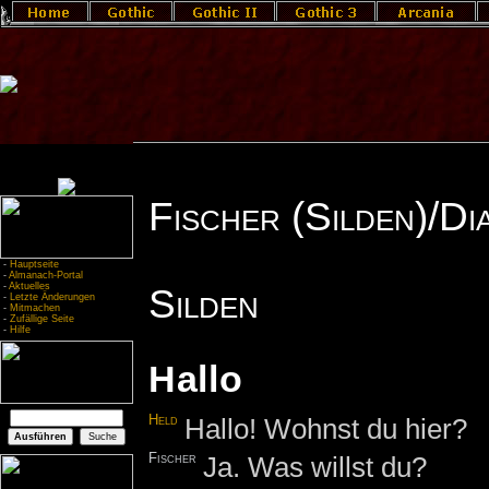
Fischer (Silden)/Di
-
Hauptseite
-
Almanach-Portal
-
Aktuelles
Silden
-
Letzte Änderungen
-
Mitmachen
-
Zufällige Seite
-
Hilfe
Hallo
Held
Hallo! Wohnst du hier?
Fischer
Ja. Was willst du?