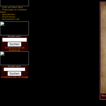
-
Links auf diese Seite
-
Änderungen an verlinkten
Seiten
-
Spezialseiten
-
Druckversion
-
Permanenter Link
Suchen nach:
In Partnerschaft mit
Amazon.de
Suchen nach:
In Partnerschaft mit Google
Rez