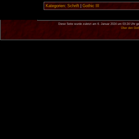
Kategorien
:
Schrift
|
Gothic III
Diese Seite wurde zuletzt am 6. Januar 2024 um 03:24 Uhr ge
Über den Got