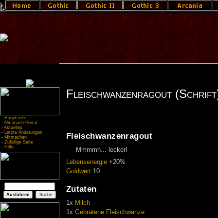
Fleischwanzenragout (Schrift
-
Hauptseite
-
Almanach-Portal
-
Aktuelles
-
Letzte Änderungen
Fleischwanzenragout
-
Mitmachen
-
Zufällige Seite
-
Hilfe
Mmmmh... lecker!
Lebensenergie
+20%
Goldwert
10
Zutaten
1x
Milch
1x
Gebratene
Fleischwanze