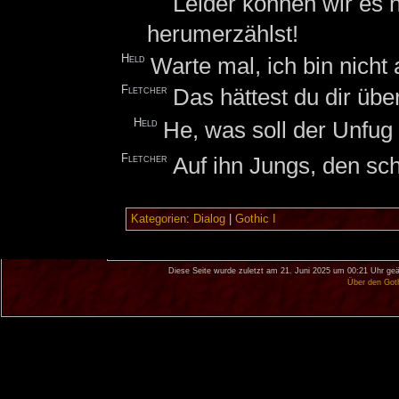
Leider können wir es 
herumerzählst!
Held
Warte mal, ich bin nicht a
Fletcher
Das hättest du dir übe
Held
He, was soll der Unfug .
Fletcher
Auf ihn Jungs, den sc
Kategorien
:
Dialog
|
Gothic I
Diese Seite wurde zuletzt am 21. Juni 2025 um 00:21 Uhr geä
Über den Got