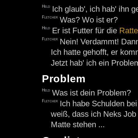
Held
Ich glaub', ich hab' ihn 
Fletcher
Was? Wo ist er?
Held
Er ist Futter für die
Ratt
Fletcher
Nein! Verdammt! Dann
Ich hatte gehofft, er kom
Jetzt hab' ich ein Problem
Problem
Held
Was ist dein Problem?
Fletcher
Ich habe Schulden be
weiß, dass ich Neks Job 
Matte stehen ...