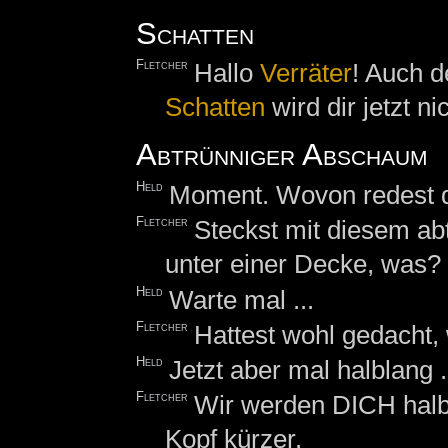
Schatten
Fletcher
Hallo
Verräter
! Auch d
Schatten
wird dir jetzt n
Abtrünniger Abschaum
Held
Moment. Wovon redest 
Fletcher
Steckst mit diesem a
unter einer Decke, was?
Held
Warte mal ...
Fletcher
Hattest wohl gedacht,
Held
Jetzt aber mal halblang .
Fletcher
Wir werden DICH halb
Kopf kürzer.