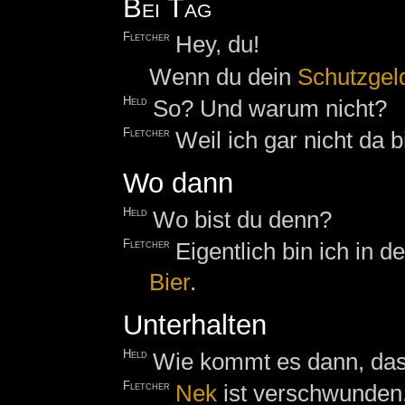
Bei Tag
Fletcher
Hey, du!
Wenn du dein
Schutzgel
Held
So? Und warum nicht?
Fletcher
Weil ich gar nicht da b
Wo dann
Held
Wo bist du denn?
Fletcher
Eigentlich bin ich in d
Bier
.
Unterhalten
Held
Wie kommt es dann, dass
Fletcher
Nek
ist verschwunden.