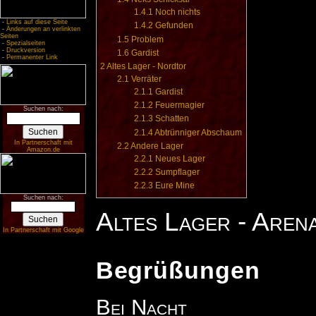
1.4.1
Noch nichts
-
Links auf diese Seite
1.4.2
Gefunden
-
Änderungen an verlinkten
Seiten
1.5
Problem
-
Spezialseiten
-
Druckversion
1.6
Gardist
-
Permanenter Link
2
Altes Lager - Nordtor
2.1
Verräter
2.1.1
Gardist
2.1.2
Feuermagier
Suchen nach:
2.1.3
Schatten
2.1.4
Abtrünniger Abschaum
In Partnerschaft mit
2.2
Andere Lager
Amazon.de
2.2.1
Neues Lager
2.2.2
Sumpflager
2.2.3
Eure Mine
Suchen nach:
Altes Lager - Arena
In Partnerschaft mit Google
Begrüßungen
Bei Nacht