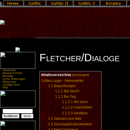
Fletcher/Dialoge
-
Hauptseite
-
Almanach-Portal
Inhaltsverzeichnis
[
Verbergen
]
-
Aktuelles
-
Letzte Änderungen
1
Altes Lager - Arenaviertel
-
Mitmachen
-
Zufällige Seite
1.1
Begrüßungen
-
Hilfe
1.1.1
Bei Nacht
1.1.2
Bei Tag
1.1.2.1
Wo dann
1.1.2.2
Unterhalten
1.1.2.3
Verstehe
1.2
Standort von Nek
1.3
Schutzgeld einsammeln
1.4
Neks Schicksal