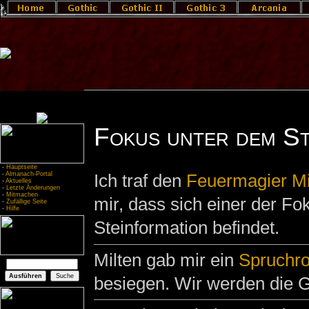
Fokus unter dem St
-
Hauptseite
-
Almanach-Portal
Ich traf den
Feuermagier
Mi
-
Aktuelles
-
Letzte Änderungen
-
Mitmachen
mir, dass sich einer der Fok
-
Zufällige Seite
-
Hilfe
Steinformation befindet.
Milten gab mir ein
Spruchro
besiegen. Wir werden die 