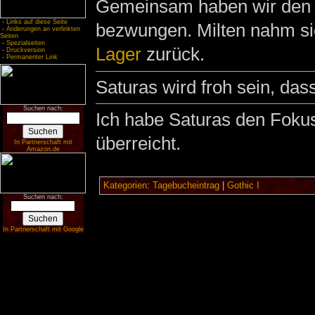
Gemeinsam haben wir de
-
Links auf diese Seite
bezwungen. Milten nahm s
-
Änderungen an verlinkten
Seiten
-
Spezialseiten
Lager
zurück.
-
Druckversion
-
Permanenter Link
Saturas wird froh sein, das
Suchen nach:
Ich habe Saturas den Foku
überreicht.
In Partnerschaft mit
Amazon.de
Kategorien
:
Tagebucheintrag
|
Gothic I
Suchen nach:
In Partnerschaft mit Google