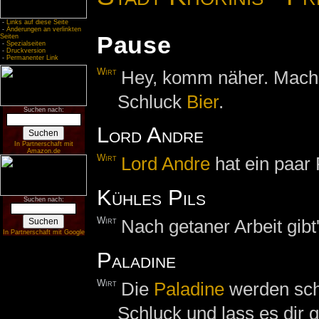
-
Links auf diese Seite
-
Änderungen an verlinkten
Pause
Seiten
-
Spezialseiten
-
Druckversion
-
Permanenter Link
Wirt
Hey, komm näher. Mach 
Schluck
Bier
.
Suchen nach:
Lord Andre
In Partnerschaft mit
Amazon.de
Wirt
Lord Andre
hat ein paar
Kühles Pils
Suchen nach:
Wirt
Nach getaner Arbeit gibt'
In Partnerschaft mit Google
Paladine
Wirt
Die
Paladine
werden scho
Schluck und lass es dir 