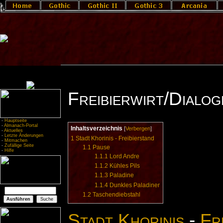
Freibierwirt/Dialog
-
Hauptseite
-
Almanach-Portal
Inhaltsverzeichnis
[
Verbergen
]
-
Aktuelles
-
Letzte Änderungen
1
Stadt Khorinis - Freibierstand
-
Mitmachen
-
Zufällige Seite
1.1
Pause
-
Hilfe
1.1.1
Lord Andre
1.1.2
Kühles Pils
1.1.3
Paladine
1.1.4
Dunkles Paladiner
1.2
Taschendiebstahl
Stadt Khorinis
-
Fr