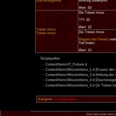
Dracheneigebräu
Wirkung unbekannt
Wert: 50
Die Tränen Innos
???: 50
Wert: 10
Tränen Innos
Die Tränen Innos
Tränen Innos'
Magiern des Feuers
verl
Tod finden.
Wert: 10
Skriptquellen
Content\Items\IT_Potions.d
Content\Items\MissionItems_1.d (Essenz des 
Content\Items\MissionItems_3.d (Heilung des 
Content\Items\MissionItems_4.d (Dracheneige
Content\Items\MissionItems_5.d (2x Tränen In
Kategorie
:
G2:Materialien
Diese Seite wurde zuletzt