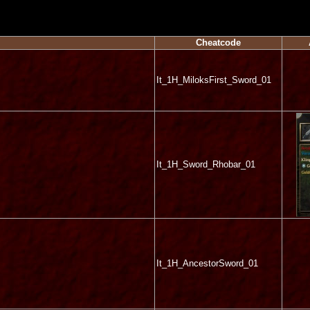
Cheatcode
It_1H_MiloksFirst_Sword_01
It_1H_Sword_Rhobar_01
It_1H_AncestorSword_01