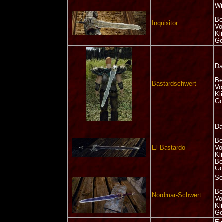
Wi
Be
Inquisitor
Vo
Kl
Go
Da
Be
Bastardschwert
Vo
Kl
Go
Da
Be
El Bastardo
Vo
Kl
Bo
Go
So
Be
Nordmar-Schwert
Vo
Kl
Go
Ei