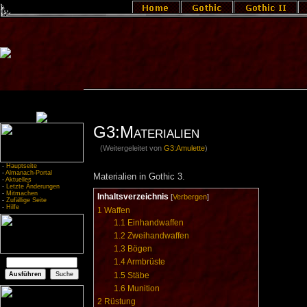
G3:Materialien
(Weitergeleitet von
G3:Amulette
)
-
Hauptseite
-
Almanach-Portal
Materialien in Gothic 3.
-
Aktuelles
-
Letzte Änderungen
-
Mitmachen
Inhaltsverzeichnis
[
Verbergen
]
-
Zufällige Seite
-
Hilfe
1
Waffen
1.1
Einhandwaffen
1.2
Zweihandwaffen
1.3
Bögen
1.4
Armbrüste
1.5
Stäbe
1.6
Munition
2
Rüstung