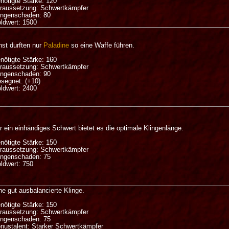
nötigte Stärke: 120
raussetzung: Schwertkämpfer
ingenschaden: 80
ldwert: 1500
nst durften nur
Paladine
so eine Waffe führen.
nötigte Stärke: 160
raussetzung: Schwertkämpfer
ingenschaden: 90
segnet: (+10)
ldwert: 2400
r ein einhändiges Schwert bietet es die optimale Klingenlänge.
nötigte Stärke: 150
raussetzung: Schwertkämpfer
ingenschaden: 75
ldwert: 750
ne gut ausbalancierte Klinge.
nötigte Stärke: 150
raussetzung: Schwertkämpfer
ingenschaden: 75
nustalent: Starker Schwertkämpfer