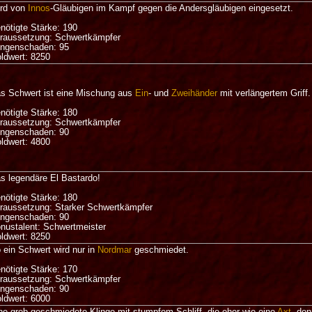
rd von
Innos
-Gläubigen im Kampf gegen die Andersgläubigen eingesetzt.
nötigte Stärke: 190
raussetzung: Schwertkämpfer
ingenschaden: 95
ldwert: 8250
s Schwert ist eine Mischung aus
Ein
- und
Zweihänder
mit verlängertem Griff.
nötigte Stärke: 180
raussetzung: Schwertkämpfer
ingenschaden: 90
ldwert: 4800
s legendäre El Bastardo!
nötigte Stärke: 180
raussetzung: Starker Schwertkämpfer
ingenschaden: 90
nustalent: Schwertmeister
ldwert: 8250
 ein Schwert wird nur in
Nordmar
geschmiedet.
nötigte Stärke: 170
raussetzung: Schwertkämpfer
ingenschaden: 90
ldwert: 6000
ne grob geschmiedete Klinge mit stumpfem Schliff, die eher wie eine
Axt
, den