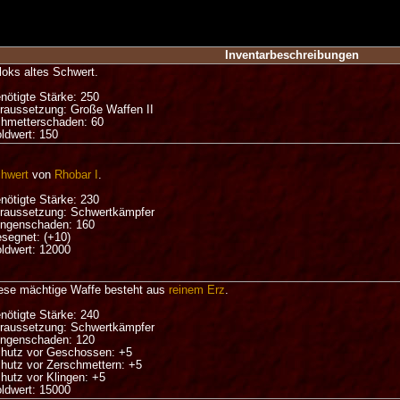
Inventarbeschreibungen
loks altes Schwert.
nötigte Stärke: 250
raussetzung: Große Waffen II
hmetterschaden: 60
ldwert: 150
hwert
von
Rhobar I
.
nötigte Stärke: 230
raussetzung: Schwertkämpfer
ingenschaden: 160
segnet: (+10)
ldwert: 12000
ese mächtige Waffe besteht aus
reinem Erz
.
nötigte Stärke: 240
raussetzung: Schwertkämpfer
ingenschaden: 120
hutz vor Geschossen: +5
hutz vor Zerschmettern: +5
hutz vor Klingen: +5
ldwert: 15000