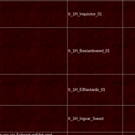
It_1H_Inquisitor_01
It_1H_Bastardsword_01
It_1H_ElBastardo_01
It_1H_Ingvar_Sword
n wie ein Schwert geführt wird.