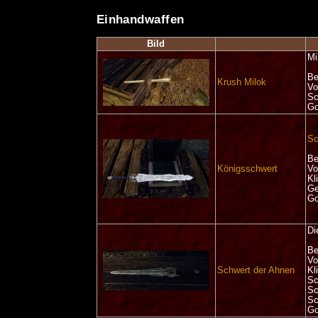
Einhandwaffen
Bild
Mi
Be
Krush Milok
Vo
Sc
Go
Sc
Be
Königsschwert
Vo
Kl
Ge
Go
Di
Be
Vo
Schwert der Ahnen
Kl
Sc
Sc
Sc
Go