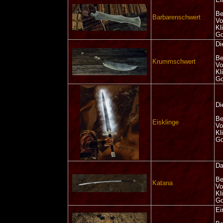
Be
Barbarenschwert
Vo
Kl
Go
Di
Be
Krummschwert
Vo
Kl
Go
Di
Be
Eisklinge
Vo
Kl
Go
Da
Be
Katana
Vo
Kl
Go
Ei