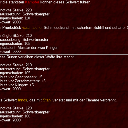
r die stärksten
Kämpfer
können dieses Schwert führen.
nötigte Stärke: 220
raussetzung: Schwertkämpfer
ingenschaden: 110
ldwert: 9000
n Prunkstück
varantischer
Schmiedekunst mit scharfem Schliff und scharfer 
nötigte Stärke: 210
raussetzung: Schwertmeister
ingenschaden: 105
nustalent: Meister der zwei Klingen
ldwert: 9000
alte Runen verleihen dieser Waffe ihre Macht.
nötigte Stärke: 210
raussetzung: Schwertkämpfer
ingenschaden: 105
hutz vor Geschossen: +5
hutz vor Zerschmettern: +5
hutz vor Klingen: +5
ldwert: 9000
s Schwert
Innos
, das mit
Stahl
verletzt und mit der Flamme verbrennt.
nötigte Stärke: 120
raussetzung: Schwertkämpfer
ingenschaden: 100
ldwert: 9000