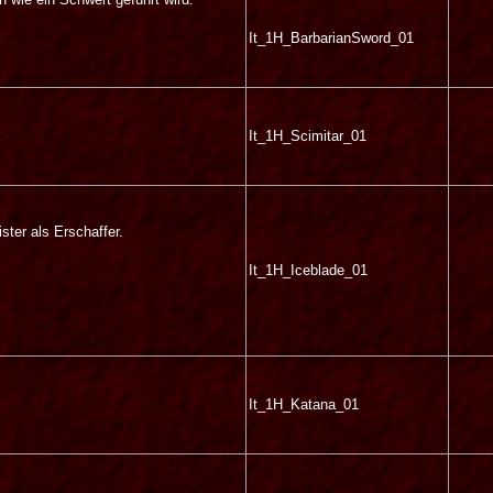
It_1H_BarbarianSword_01
It_1H_Scimitar_01
ster als Erschaffer.
It_1H_Iceblade_01
It_1H_Katana_01