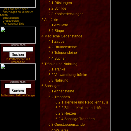
2.1
Rüstungen
2.2
Schilde
-
Links auf diese Seite
-
Änderungen an verlinkten
2.3
Kopfbedeckungen
Seiten
-
Spezialseiten
3
Artefakte
-
Druckversion
-
Permanenter Link
3.1
Amulette
3.2
Ringe
4
Magische Gegenstände
4.1
Zauber
Suchen nach:
4.2
Druidensteine
4.3
Teleportsteine
4.4
Bücher
In Partnerschaft mit
Amazon.de
5
Tränke und Nahrung
5.1
Tränke
5.2
Verwandlungstränke
5.3
Nahrung
Suchen nach:
6
Sonstiges
6.1
Ahnensteine
In Partnerschaft mit Google
6.2
Trophäen
6.2.1
Tierfelle und Reptilienhäute
6.2.2
Zähne, Krallen und Hörner
6.2.3
Herzen
6.2.4
Sonstige Trophäen
6.3
Questgegenstände
6.4
Weiteres