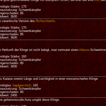
nötigte Stärke: 170
raussetzung: Schwertkämpfer
ingenschaden: 85
ldwert: 3600
e varantische Version des
Richtschwerts
.
nötigte Stärke: 170
raussetzung: Schwertkämpfer
ingenschaden: 85
ldwert: 3600
e Herkunft der Klinge ist nicht belegt, man vermutet einen
Adanos
-Schwertmei
nötigte Stärke: 160
raussetzung: Schwertkämpfer
ingenschaden: 80
ldwert: 3000
s Katana vereint Länge und Leichtigkeit in einer messerscharfen Klinge.
nötigtes
Jagdgeschick
: 160
raussetzung: Schwertkämpfer
ingenschaden: 80
ldwert: 2400
ne geheimnisvolle Aura umgibt diese Klinge.