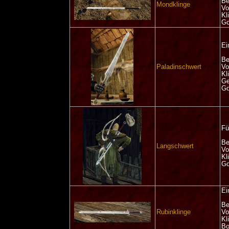
Be
Mondklinge
Vo
Kl
Go
Ei
Be
Paladinschwert
Vo
Kl
Ge
Go
Fü
Be
Langschwert
Vo
Kl
Go
Ei
Be
Rubinklinge
Vo
Kl
Bo