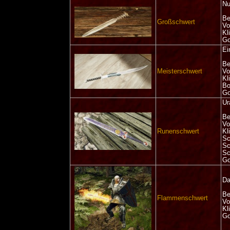
Nu
Be
Großschwert
Vo
Kl
Go
Ei
Be
Meisterschwert
Vo
Kl
Bo
Go
Ur
Be
Vo
Runenschwert
Kl
Sc
Sc
Sc
Go
Da
Be
Flammenschwert
Vo
Kl
Go