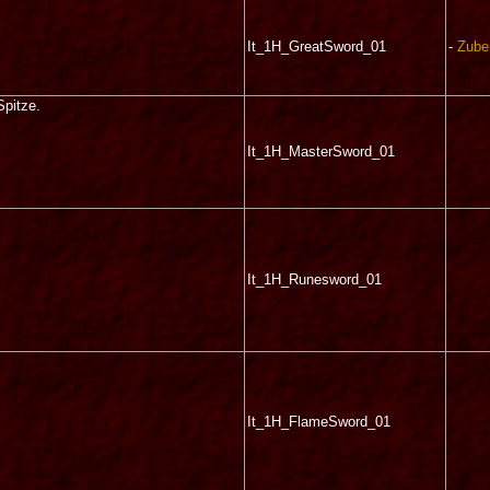
It_1H_GreatSword_01
-
Zube
Spitze.
It_1H_MasterSword_01
It_1H_Runesword_01
It_1H_FlameSword_01