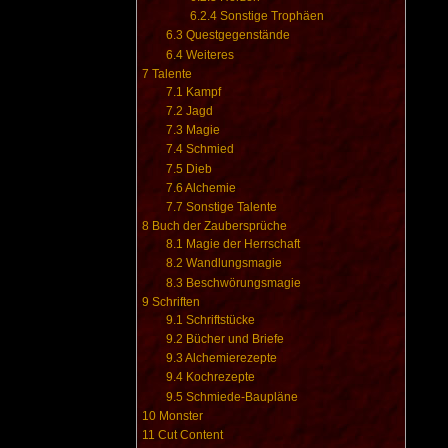
6.2.4
Sonstige Trophäen
6.3
Questgegenstände
6.4
Weiteres
7
Talente
7.1
Kampf
7.2
Jagd
7.3
Magie
7.4
Schmied
7.5
Dieb
7.6
Alchemie
7.7
Sonstige Talente
8
Buch der Zaubersprüche
8.1
Magie der Herrschaft
8.2
Wandlungsmagie
8.3
Beschwörungsmagie
9
Schriften
9.1
Schriftstücke
9.2
Bücher und Briefe
9.3
Alchemierezepte
9.4
Kochrezepte
9.5
Schmiede-Baupläne
10
Monster
11
Cut Content