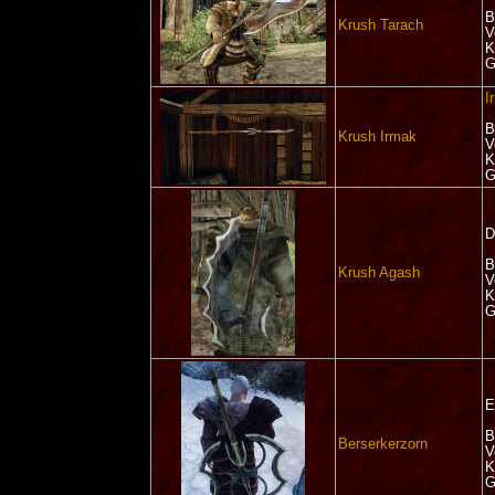
B
Krush Tarach
V
K
G
I
B
Krush Irmak
V
K
G
D
B
Krush Agash
V
K
G
E
B
Berserkerzorn
V
K
G