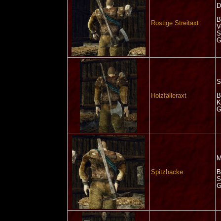
D
B
Rostige Streitaxt
V
S
G
S
Holzfälleraxt
B
K
G
M
Spitzhacke
B
S
G