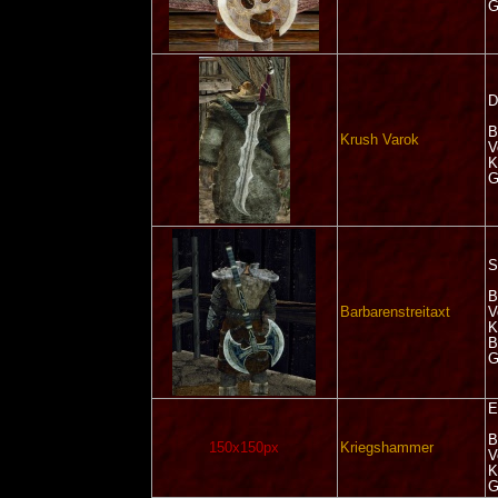
G
D
B
Krush Varok
V
K
G
S
B
Barbarenstreitaxt
V
K
B
G
E
B
150x150px
Kriegshammer
V
K
G