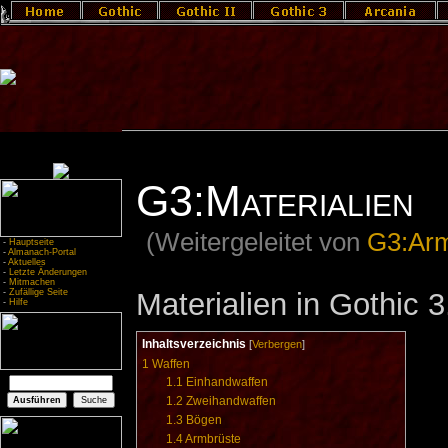
G3:Materialien
(Weitergeleitet von
G3:Arm
-
Hauptseite
-
Almanach-Portal
-
Aktuelles
-
Letzte Änderungen
-
Mitmachen
Materialien in Gothic 3
-
Zufällige Seite
-
Hilfe
Inhaltsverzeichnis
[
Verbergen
]
1
Waffen
1.1
Einhandwaffen
1.2
Zweihandwaffen
1.3
Bögen
1.4
Armbrüste