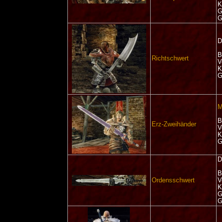
K
G
G
D
B
Richtschwert
V
K
G
M
B
Erz-Zweihänder
V
K
G
D
B
Ordensschwert
V
K
G
G