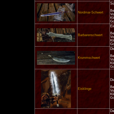
So
Be
Nordmar-Schwert
Vo
Kl
Go
Ei
Be
Barbarenschwert
Vo
Kl
Go
Di
Be
Krummschwert
Vo
Kl
Go
Di
Be
Eisklinge
Vo
Kl
Go
Da