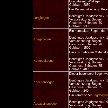
Bonustalent: Wildjäger
Goldwert: 2850
Der Bogen hat eine größer
Benötigtes Jagdgeschick: 
Langbogen
Voraussetzung: Bogen
Geschoss-Schaden: 70
Goldwert: 930
Ein kompakter Bogen, der f
Benötigtes Jagdgeschick: 
Kriegsbogen
Voraussetzung: Bogen
Geschoss-Schaden: 70
Goldwert: 1500
Ein aus mehreren Materialie
Benötigtes Jagdgeschick: 
Kompositbogen
Voraussetzung: Bogen
Geschoss-Schaden: 65
Goldwert: 480
Dieser besondere Bogen wu
Benötigtes Jagdgeschick: 
Knochenbogen
Voraussetzung: Bogen
Geschoss-Schaden: 55
Goldwert: 240
Ein varantischer
Jagdboge
Benötigtes Jagdgeschick: 
Assassinenbogen
Voraussetzung: Bogen