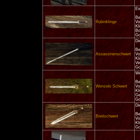
Ei
Be
Rubinklinge
Vo
Kl
Bo
Go
Di
Be
Assassinenschwert
Vo
Kl
Ve
Go
We
Be
Wenzels Schwert
Vo
Kl
Ge
Go
Di
Be
Breitschwert
Vo
Kl
Go