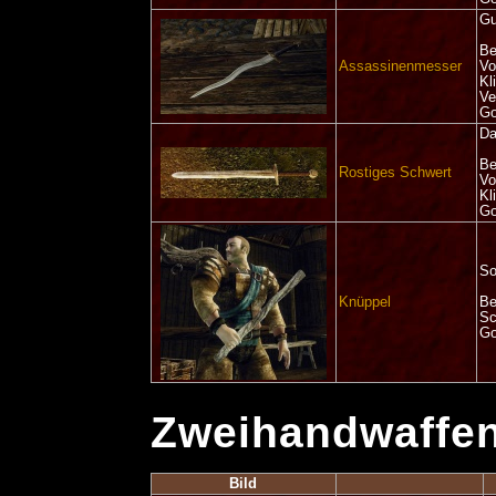
Gu
Be
Assassinenmesser
Vo
Kl
Ve
Go
Da
Be
Rostiges Schwert
Vo
Kl
Go
So
Knüppel
Be
Sc
Go
Zweihandwaffe
Bild