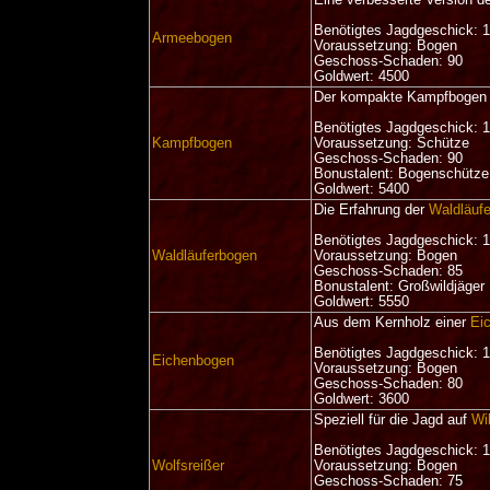
Eine verbesserte Version 
Benötigtes Jagdgeschick: 
Armeebogen
Voraussetzung: Bogen
Geschoss-Schaden: 90
Goldwert: 4500
Der kompakte Kampfbogen 
Benötigtes Jagdgeschick: 
Kampfbogen
Voraussetzung: Schütze
Geschoss-Schaden: 90
Bonustalent: Bogenschütze
Goldwert: 5400
Die Erfahrung der
Waldläufe
Benötigtes Jagdgeschick: 
Waldläuferbogen
Voraussetzung: Bogen
Geschoss-Schaden: 85
Bonustalent: Großwildjäger
Goldwert: 5550
Aus dem Kernholz einer
Ei
Benötigtes Jagdgeschick: 
Eichenbogen
Voraussetzung: Bogen
Geschoss-Schaden: 80
Goldwert: 3600
Speziell für die Jagd auf
Wi
Benötigtes Jagdgeschick: 
Wolfsreißer
Voraussetzung: Bogen
Geschoss-Schaden: 75