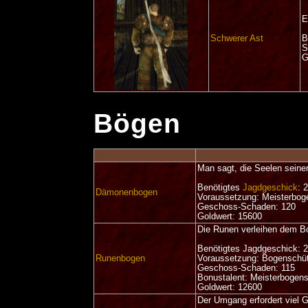
E
Schwerer Ast
B
S
G
Bögen
Man sagt, die Seelen seine
Benötigtes
Jagdgeschick
: 
Dämonenbogen
Voraussetzung: Meisterbog
Geschoss-Schaden: 120
Goldwert: 15600
Die Runen verleihen dem Bo
Benötigtes Jagdgeschick: 
Runenbogen
Voraussetzung: Bogenschü
Geschoss-Schaden: 115
Bonustalent: Meisterbogen
Goldwert: 12600
Der Umgang erfordert viel G