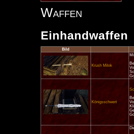
Waffen
Einhandwaffen
Bild
Mi
Be
Krush Milok
Vo
Sc
Go
Sc
Be
Königsschwert
Vo
Kl
Ge
Go
Di