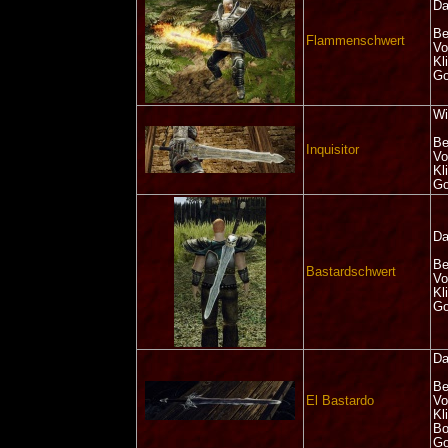
Da
Be
Flammenschwert
Vo
Kl
Go
Wi
Be
Inquisitor
Vo
Kl
Go
Da
Be
Bastardschwert
Vo
Kl
Go
Da
Be
El Bastardo
Vo
Kl
Bo
Go