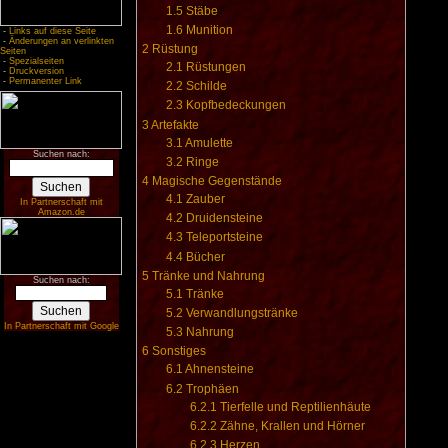
1.5
Stäbe
1.6
Munition
-
Links auf diese Seite
-
Änderungen an verlinkten
2
Rüstung
Seiten
-
Spezialseiten
2.1
Rüstungen
-
Druckversion
-
Permanenter Link
2.2
Schilde
2.3
Kopfbedeckungen
3
Artefakte
3.1
Amulette
Suchen nach:
3.2
Ringe
4
Magische Gegenstände
4.1
Zauber
In Partnerschaft mit
Amazon.de
4.2
Druidensteine
4.3
Teleportsteine
4.4
Bücher
5
Tränke und Nahrung
Suchen nach:
5.1
Tränke
5.2
Verwandlungstränke
In Partnerschaft mit Google
5.3
Nahrung
6
Sonstiges
6.1
Ahnensteine
6.2
Trophäen
6.2.1
Tierfelle und Reptilienhäute
6.2.2
Zähne, Krallen und Hörner
6.2.3
Herzen