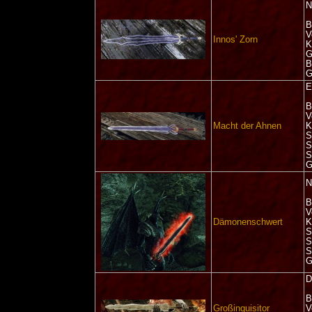
N
B
V
Innos' Zorn
K
G
B
G
E
B
V
Macht der Ahnen
K
S
S
S
G
N
B
V
Dämonenschwert
K
S
S
S
G
D
B
Großinquisitor
V