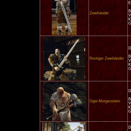
E
B
Zweihänder
V
K
G
D
B
Rostiger Zweihänder
V
K
G
D
B
Oger-Morgenstern
V
K
G
D