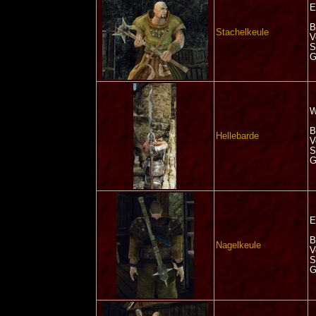
E
B
Stachelkeule
V
S
G
W
B
Hellebarde
V
S
G
E
B
Nagelkeule
V
S
G