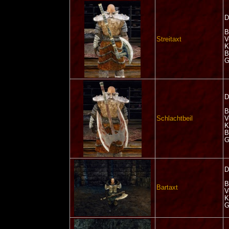
D
B
Streitaxt
V
K
B
G
D
B
Schlachtbeil
V
K
B
G
D
B
Bartaxt
V
K
G