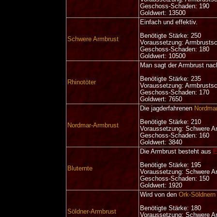
Geschoss-Schaden: 190
Goldwert: 13500
Einfach und effektiv.
Benötigte Stärke: 250
Schwere Armbrust
Voraussetzung: Armbrusts
Geschoss-Schaden: 180
Goldwert: 10500
Man sagt der Armbrust nac
Benötigte Stärke: 235
Rhinotöter
Voraussetzung: Armbrusts
Geschoss-Schaden: 170
Goldwert: 7650
Die jagderfahrenen
Nordmar
Benötigte Stärke: 210
Nordmar-Armbrust
Voraussetzung: Schwere A
Geschoss-Schaden: 160
Goldwert: 3840
Die Armbrust besteht aus
E
Benötigte Stärke: 195
Bluternte
Voraussetzung: Schwere A
Geschoss-Schaden: 150
Goldwert: 1920
Wird von den
Ork-Söldnern
Benötigte Stärke: 180
Söldner-Armbrust
Voraussetzung: Schwere A