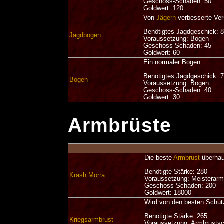
Geschoss-Schaden: 50
Goldwert: 120
Von
Jägern
verbesserte Ver
Benötigtes Jagdgeschick: 
Jagdbogen
Voraussetzung: Bogen
Geschoss-Schaden: 45
Goldwert: 60
Ein normaler Bogen.
Benötigtes Jagdgeschick: 
Bogen
Voraussetzung: Bogen
Geschoss-Schaden: 40
Goldwert: 30
Armbrüste
Die beste
Armbrust
überhau
Benötigte Stärke: 280
Krash Morra
Voraussetzung: Meisterarm
Geschoss-Schaden: 200
Goldwert: 18000
Wird von den besten Schü
Benötigte Stärke: 265
Kriegsarmbrust
Voraussetzung: Armbrusts