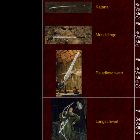
Be
Katana
Vo
Kl
Go
Ei
Be
Mondklinge
Vo
Kl
Go
Ei
Be
Paladinschwert
Vo
Kl
Ge
Go
Fü
Be
Langschwert
Vo
Kl
Go