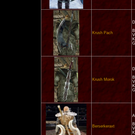
D
B
Krush Pach
V
K
G
D
B
Krush Morok
V
K
G
A
B
Berserkeraxt
V
K