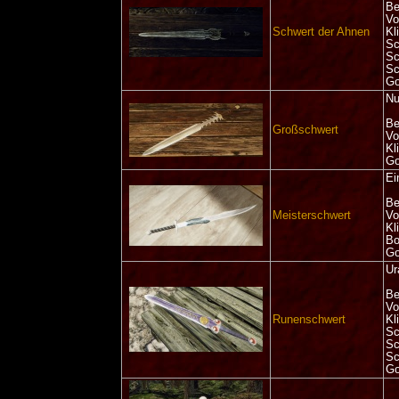
Be
Vo
Schwert der Ahnen
Kl
Sc
Sc
Sc
Go
Nu
Be
Großschwert
Vo
Kl
Go
Ei
Be
Meisterschwert
Vo
Kl
Bo
Go
Ur
Be
Vo
Runenschwert
Kl
Sc
Sc
Sc
Go